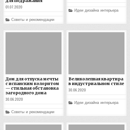
для подражания
01.07.2020
Posted
Идеи дизайна интерьера
in
Posted
Советы и рекомендации
in
Дом для отпуска мечты
Великолепная квартира
с испанским колоритом
в индустриальном стиле
— стильная обстановка
30.06.2020
загородного дома
30.06.2020
Posted
Идеи дизайна интерьера
in
Posted
Советы и рекомендации
in