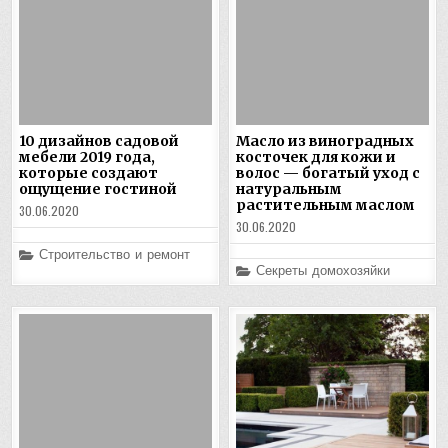
10 дизайнов садовой
Масло из виноградных
мебели 2019 года,
косточек для кожи и
которые создают
волос — богатый уход с
ощущение гостиной
натуральным
растительным маслом
30.06.2020
30.06.2020
Posted
Строительство и ремонт
in
Posted
Секреты домохозяйки
in