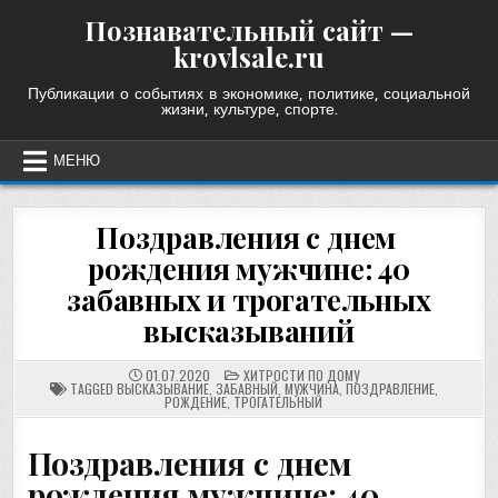
Skip
Познавательный сайт —
to
krovlsale.ru
content
Публикации о событиях в экономике, политике, социальной
жизни, культуре, спорте.
МЕНЮ
Поздравления с днем ​​
рождения мужчине: 40
забавных и трогательных
высказываний
POSTED
01.07.2020
ХИТРОСТИ ПО ДОМУ
IN
TAGGED
ВЫСКАЗЫВАНИЕ
,
ЗАБАВНЫЙ
,
МУЖЧИНА
,
ПОЗДРАВЛЕНИЕ
,
РОЖДЕНИЕ
,
ТРОГАТЕЛЬНЫЙ
Поздравления с днем
рождения мужчине: 40