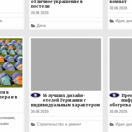
отличное украшение в
комнат
постели
30.06.2020
30.06.2020
Posted
и
Идеи диз
in
Posted
Дача
in
ги в
16 лучших дизайн-
Пре
зера и в
отелей Германии с
инф
индивидуальным характером
обогрева
30.06.2020
30.06.2020
олинами,
Posted
Posted
нными
Строительство и ремонт
Идеи диз
in
in