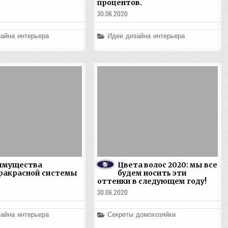
процентов.
30.06.2020
Posted
айна интерьера
Идеи дизайна интерьера
in
имущества
Цвета волос 2020: мы все
ракрасной системы
будем носить эти
оттенки в следующем году!
30.06.2020
Posted
айна интерьера
Секреты домохозяйки
in