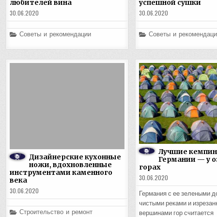
любителей вина
успешной сушки
30.06.2020
30.06.2020
Posted
Posted
Советы и рекомендации
Советы и рекомендаци
in
in
Лучшие кемпин
Дизайнерские кухонные
Германии — у о
ножи, вдохновленные
горах
инструментами каменного
30.06.2020
века
30.06.2020
Германия с ее зелеными д
чистыми реками и изреза
Posted
Строительство и ремонт
вершинами гор считается