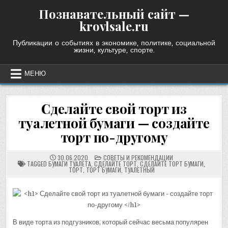
Skip
Познавательный сайт —
to
krovlsale.ru
content
Публикации о событиях в экономике, политике, социальной
жизни, культуре, спорте.
МЕНЮ
Сделайте свой торт из
туалетной бумаги — создайте
торт по-другому
POSTED
30.06.2020
СОВЕТЫ И РЕКОМЕНДАЦИИ
IN
TAGGED
БУМАГИ ТУАЛЕТА
,
СДЕЛАЙТЕ ТОРТ
,
СДЕЛАЙТЕ ТОРТ БУМАГИ
,
ТОРТ
,
ТОРТ БУМАГИ
,
ТУАЛЕТНЫЙ
В виде торта из подгузников, который сейчас весьма популярен