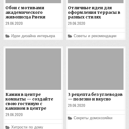
Обои с мотивами
Отличные идеи для
академического
оформления террасы в
живописца Риеки
разных стилях
29.06.2020
29.06.2020
Posted
Posted
Идеи дизайна интерьера
Советы и рекомендации
in
in
Камин в центре
3 рецепта без углеводов
комнаты — создайте
— полезно и вкусно
свою гостиную с
29.06.2020
камином в центре
29.06.2020
Posted
Секреты домохозяйки
in
Posted
Хитрости по дому