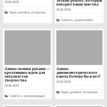
легкий рецепт, который
29.06.2020
покорит ваши чувства
29.06.2020
Posted
Идеи дизайна интерьера
in
Posted
Секреты домохозяйки
in
Лампа своими руками —
Лампа
креативные идеи для
динамометрического
энтузиастов
ключа Почему бы и нет!
творчества
29.06.2020
29.06.2020
Posted
Идеи дизайна интерьера
in
Posted
Советы и рекомендации
in