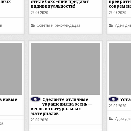
ичных
стиле бохо-шик придают
преврати
индивидуальности!
современ
29.06.2020
29.06.2020
Posted
Posted
и
Советы и рекомендации
Идеи диз
in
in
 в новые
Сделайте отличные
Уста
украшения на осень —
29.06.2020
венок из натуральных
материалов
Posted
Идеи диз
29.06.2020
in
ра