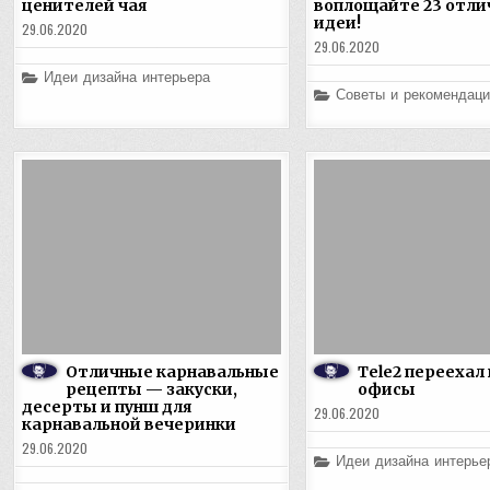
ценителей чая
воплощайте 23 отл
идеи!
29.06.2020
29.06.2020
Posted
Идеи дизайна интерьера
in
Posted
Советы и рекомендаци
in
Отличные карнавальные
Tele2 переехал
рецепты — закуски,
офисы
десерты и пунш для
29.06.2020
карнавальной вечеринки
29.06.2020
Posted
Идеи дизайна интерье
in