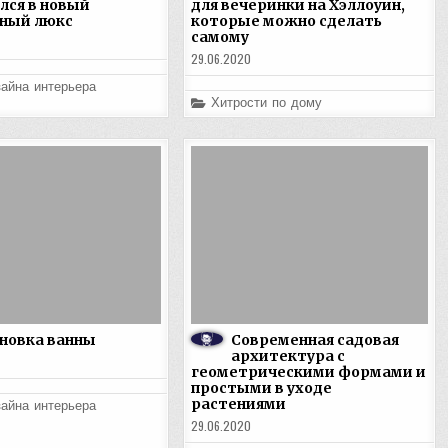
лся в новый
для вечеринки на Хэллоуин,
ный люкс
которые можно сделать
самому
29.06.2020
айна интерьера
Posted
Хитрости по дому
in
новка ванны
Современная садовая
архитектура с
геометрическими формами и
простыми в уходе
растениями
айна интерьера
29.06.2020