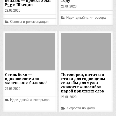
пейзаж — проект Solar
году
Egg в Швеции
29.06.2020
29.06.2020
Posted
Идеи дизайна интерьера
in
Posted
Советы и рекомендации
in
Стиль бохо —
Поговорки, цитаты и
вдохновение для
стихи для годовщины
маленького балкона!
свадьбы для мужа —
скажите «Спасибо»
29.06.2020
парой приятных слов
29.06.2020
Posted
Идеи дизайна интерьера
in
Posted
Хитрости по дому
in