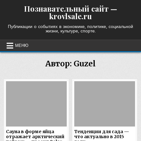
Skip
Познавательный сайт —
to
krovlsale.ru
content
Публикации о событиях в экономике, политике, социальной
жизни, культуре, спорте.
МЕНЮ
Автор:
Guzel
Сауна в форме яйца
Тенденции для сада —
отражает арктический
что актуально в 2015