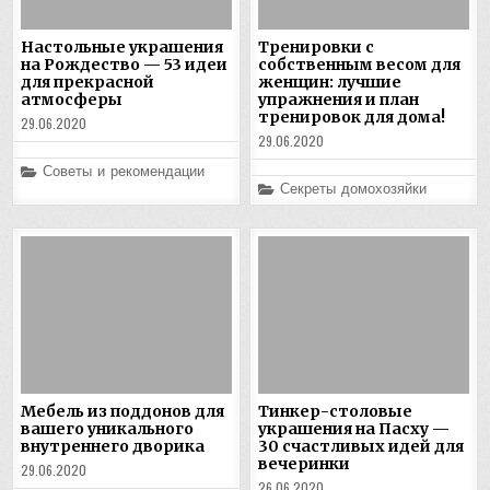
Настольные украшения
Тренировки с
на Рождество — 53 идеи
собственным весом для
для прекрасной
женщин: лучшие
атмосферы
упражнения и план
тренировок для дома!
29.06.2020
29.06.2020
Posted
Советы и рекомендации
in
Posted
Секреты домохозяйки
in
Мебель из поддонов для
Тинкер-столовые
вашего уникального
украшения на Пасху —
внутреннего дворика
30 счастливых идей для
вечеринки
29.06.2020
26.06.2020