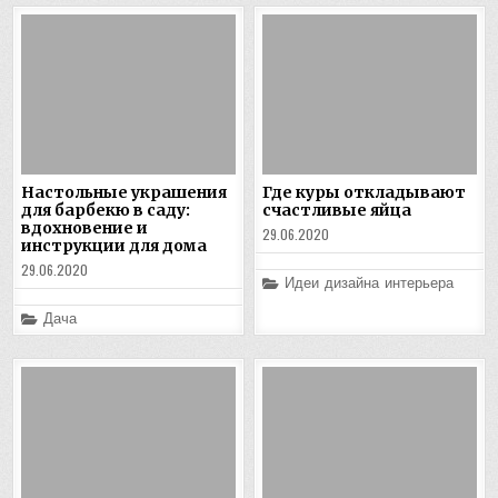
Настольные украшения
Где куры откладывают
для барбекю в саду:
счастливые яйца
вдохновение и
29.06.2020
инструкции для дома
29.06.2020
Posted
Идеи дизайна интерьера
in
Posted
Дача
in