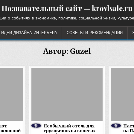
Познавательный сайт — krovlsale.ru
ии о событиях в экономике, политике, социальной жизни, культуре
ИДЕИ ДИЗАЙНА ИНТЕРЬЕРА
СОВЕТЫ И РЕКОМЕНДАЦИИ
Автор:
Guzel
ают
Необычный отель для
Нас
наклонной
грузовиков на колесах —
на П