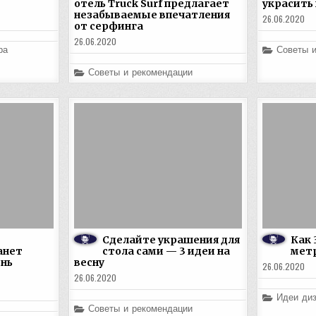
отель Truck Surf предлагает
украсить
незабываемые впечатления
26.06.2020
от серфинга
26.06.2020
Posted
ра
Советы 
in
Posted
Советы и рекомендации
in
Сделайте украшения для
Как 
анет
стола сами — 3 идеи на
мет
ень
весну
26.06.2020
26.06.2020
Posted
Идеи диз
in
Posted
Советы и рекомендации