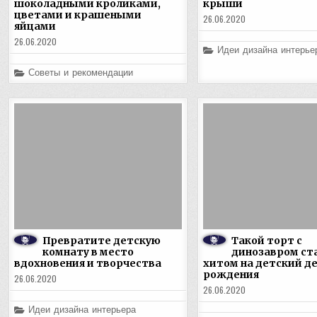
шоколадными кроликами,
крыши
цветами и крашеными
26.06.2020
яйцами
26.06.2020
Posted
Идеи дизайна интерье
in
Posted
Советы и рекомендации
in
Превратите детскую
Такой торт с
комнату в место
динозавром ст
вдохновения и творчества
хитом на детский д
рождения
26.06.2020
26.06.2020
Posted
Идеи дизайна интерьера