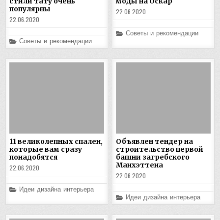
стили тату очень
моды на Оскар
популярны
22.06.2020
22.06.2020
Posted
Советы и рекомендации
in
Posted
Советы и рекомендации
in
11 великолепных спален,
Объявлен тендер на
которые вам сразу
строительство первой
понадобятся
башни загребского
Манхэттена
22.06.2020
22.06.2020
Posted
Идеи дизайна интерьера
in
Posted
Идеи дизайна интерьера
in