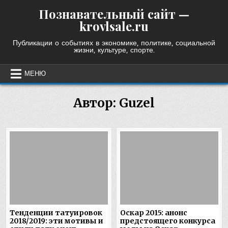
Skip
Познавательный сайт —
to
krovlsale.ru
content
Публикации о событиях в экономике, политике, социальной
жизни, культуре, спорте.
МЕНЮ
Автор:
Guzel
Тенденции татуировок
Оскар 2015: анонс
2018/2019: эти мотивы и
предстоящего конкурса