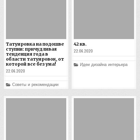
Татуировка на подошве
42 кв.
ступни: причудливая
22.06.2020
тенденция года в
области татуировок, от
которой все без ума!
Posted
Идеи дизайна интерьера
in
22.06.2020
Posted
Советы и рекомендации
in