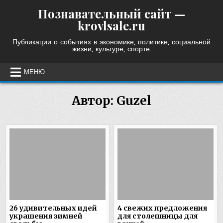
Skip
Познавательный сайт —
to
krovlsale.ru
content
Публикации о событиях в экономике, политике, социальной
жизни, культуре, спорте.
МЕНЮ
Автор:
Guzel
26 удивительных идей
4 свежих предложения
украшения зимней
для столешницы для