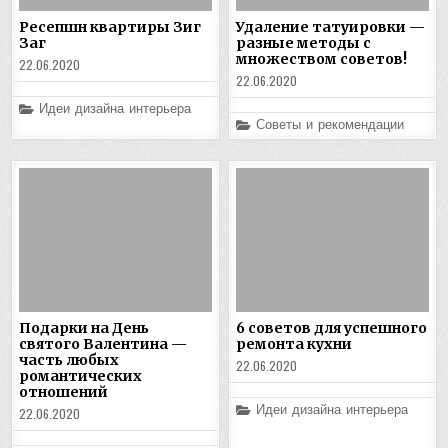
Ресепшн квартиры Зиг
Удаление татуировки —
Заг
разные методы с
множеством советов!
22.06.2020
22.06.2020
Posted
Идеи дизайна интерьера
in
Posted
Советы и рекомендации
in
Подарки на День
6 советов для успешного
святого Валентина —
ремонта кухни
часть любых
22.06.2020
романтических
отношений
Posted
Идеи дизайна интерьера
22.06.2020
in