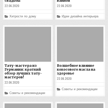
свадьбы
ванной
22.06.2020
22.06.2020
Posted
Posted
Хитрости по дому
Идеи дизайна интерьера
in
in
Тату-мастера из
Волшебное влияние
Германии: краткий
кокосового масла на
обзор лучших тату-
здоровье
мастеров!
22.06.2020
22.06.2020
Posted
Советы и рекомендации
in
Posted
Советы и рекомендации
in