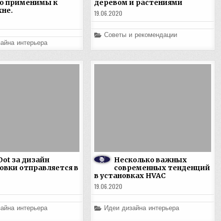
ю применимы к
деревом и растениями
хне.
19.06.2020
Posted
Советы и рекомендации
in
айна интерьера
Dot за дизайн
Несколько важных
овки отправляется в
современных тенденций
в установках HVAC
19.06.2020
Posted
айна интерьера
Идеи дизайна интерьера
in