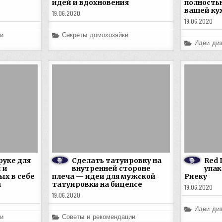
идей и вдохновения
полность
вашей ку
19.06.2020
19.06.2020
Posted
и
Секреты домохозяйки
in
Posted
Идеи диз
in
руке для
Сделать татуировку на
Red 
 и
внутренней стороне
упак
ых в себе
плеча — идеи для мужской
Риеку
м
татуировки на бицепсе
19.06.2020
19.06.2020
Posted
Идеи диз
in
Posted
и
Советы и рекомендации