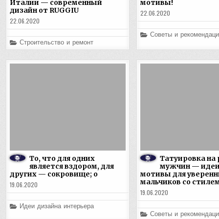
Италии — современный
мотивы!
дизайн от RUGGIU
22.06.2020
22.06.2020
Posted
Советы и рекомендаци
in
Posted
Строительство и ремонт
in
То, что для одних
Татуировка на 
является вздором, для
мужчин — идеи
других — сокровище; o
мотивы для уверенн
мальчиков со стиле
19.06.2020
19.06.2020
Posted
Идеи дизайна интерьера
in
Posted
Советы и рекомендаци