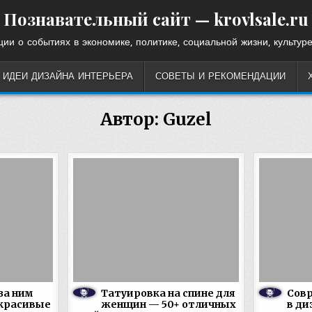
Познавательный сайт — krovlsale.ru
ии о событиях в экономике, политике, социальной жизни, культуре
ИДЕИ ДИЗАЙНА ИНТЕРЬЕРА
СОВЕТЫ И РЕКОМЕНДАЦИИ
Автор:
Guzel
за ним
Татуировка на спине для
Сов
 красивые
женщин — 50+ отличных
в ди