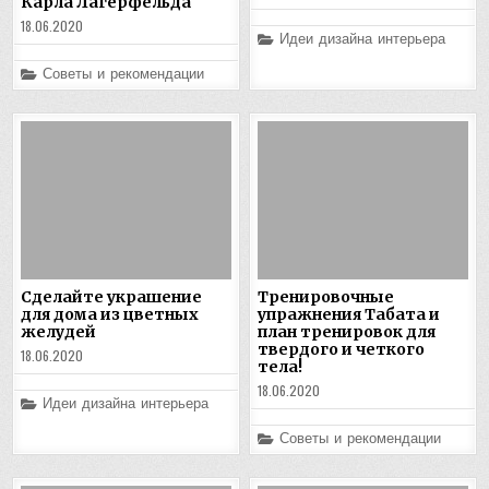
Карла Лагерфельда
18.06.2020
Posted
Идеи дизайна интерьера
in
Posted
Советы и рекомендации
in
Сделайте украшение
Тренировочные
для дома из цветных
упражнения Табата и
желудей
план тренировок для
твердого и четкого
18.06.2020
тела!
18.06.2020
Posted
Идеи дизайна интерьера
in
Posted
Советы и рекомендации
in