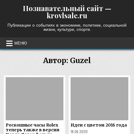
Skip
Познавательный сайт —
to
krovlsale.ru
content
Публикации о событиях в экономике, политике, социальной
жизни, культуре, спорте.
МЕНЮ
Автор:
Guzel
Роскошные часы Rolex
Идеи с цветом 2016 года
теперь также в версии
18.06.2020