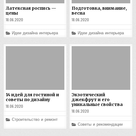
Латексная роспись —
Подготовка, внимание,
цены
весна
18.06.2020
18.06.2020
Posted
Posted
Идеи дизайна интерьера
Идеи дизайна интерьера
in
in
14 идей для гостиной и
Экзотический
советы по дизайну
джекфрут и его
уникальные свойства
18.06.2020
18.06.2020
Posted
Строительство и ремонт
in
Posted
Советы и рекомендации
in