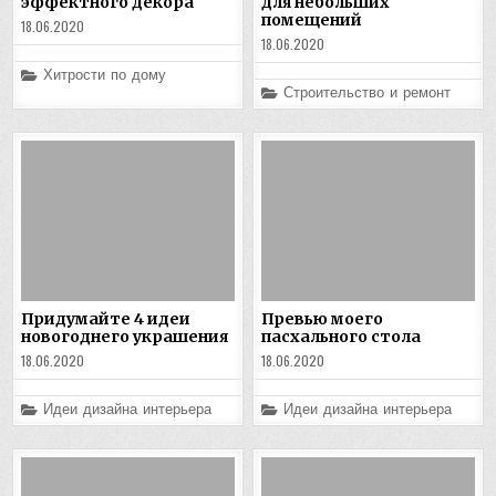
эффектного декора
для небольших
помещений
18.06.2020
18.06.2020
Posted
Хитрости по дому
in
Posted
Строительство и ремонт
in
Придумайте 4 идеи
Превью моего
новогоднего украшения
пасхального стола
18.06.2020
18.06.2020
Posted
Posted
Идеи дизайна интерьера
Идеи дизайна интерьера
in
in