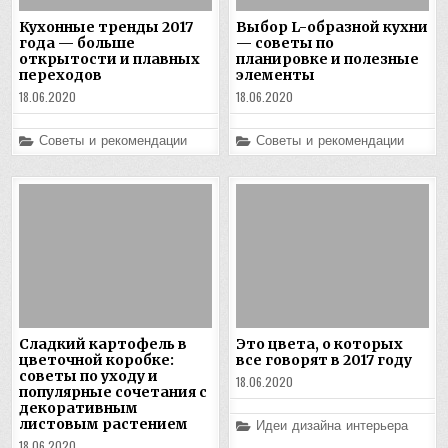
Кухонные тренды 2017
Выбор L-образной кухни
года — больше
— советы по
открытости и плавных
планировке и полезные
переходов
элементы
18.06.2020
18.06.2020
Posted
Posted
Советы и рекомендации
Советы и рекомендации
in
in
Сладкий картофель в
Это цвета, о которых
цветочной коробке:
все говорят в 2017 году
советы по уходу и
18.06.2020
популярные сочетания с
декоративным
листовым растением
Posted
Идеи дизайна интерьера
in
18.06.2020