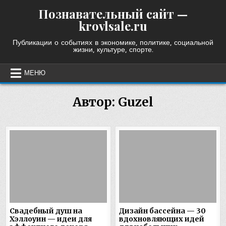
Skip
Познавательный сайт —
to
krovlsale.ru
content
Публикации о событиях в экономике, политике, социальной
жизни, культуре, спорте.
МЕНЮ
Автор:
Guzel
Свадебный душ на
Дизайн бассейна — 30
Хэллоуин — идеи для
вдохновляющих идей