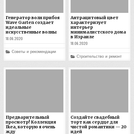
Генератор волн прибоя
Антрацитовый цвет
Wave Garten создает
характеризует
идеальные
интерьер
искусственные волны
минималистского дома
в Израиле
18.06.2020
18.06.2020
Posted
Советы и рекомендации
in
Posted
Строительство и ремонт
in
Предварительный
Создайте свадебный
просмотр! Коллекция
торт как сердце для
Ikea, которую я очень
чистой романтики — 20
жду
идей