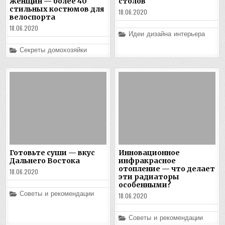
женщин — более 40
столов
стильных костюмов для
18.06.2020
велоспорта
18.06.2020
Posted
Идеи дизайна интерьера
in
Posted
Секреты домохозяйки
in
Готовьте суши — вкус
Инновационное
Дальнего Востока
инфракрасное
отопление — что делает
18.06.2020
эти радиаторы
особенными?
Posted
Советы и рекомендации
18.06.2020
in
Posted
Советы и рекомендации
in