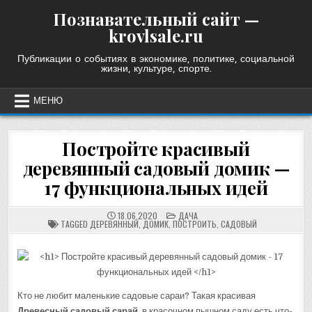
Skip
Познавательный сайт —
to
krovlsale.ru
content
Публикации о событиях в экономике, политике, социальной
жизни, культуре, спорте.
МЕНЮ
Постройте красивый
деревянный садовый домик —
17 функциональных идей
POSTED
18.06.2020
ДАЧА
IN
TAGGED
ДЕРЕВЯННЫЙ
,
ДОМИК
,
ПОСТРОИТЬ
,
САДОВЫЙ
Кто не любит маленькие садовые сараи? Такая красивая
Древесный садовый сарай
, в красочном пышном саду есть что-