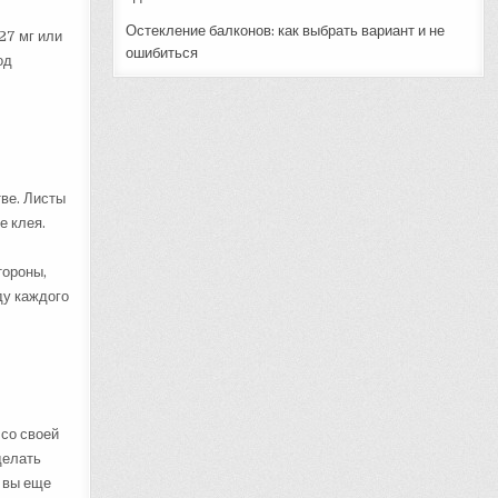
Остекление балконов: как выбрать вариант и не
27 мг или
ошибиться
од
тве. Листы
е клея.
тороны,
ду каждого
 со своей
делать
и вы еще