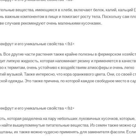
тельные вещества, имеющиеся в хлебе, включают белок, калий, кальций (
чень важным компонентом в пище и помогают росту тела. Поскольку сам пл
стве случаев рекомендуют очень маленькими кусочками..
а. Все другие части растения также крайне полезны в фермерском хозяйс
ит липкую жидкость, которая напоминает резину и применяется в качеств
во к термитам, очень устойчиво к воздействиям атмосферы и очень легко
й музыкой. Также интересно, что кора оранжевого цвета. Они, со своей с
ой одежды. Это также причина, по которой каждое свободное место в са
ть, которая разделена на пару небольших луковичных кусочков, которые,
о найти вышеупомянутые питательные вещества. Из семян также можно с
 каштаны, их также можно чудесно применять для заменителя фасоли. Есл