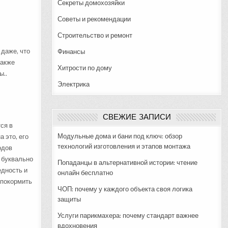
Секреты домохозяйки
Советы и рекомендации
Строительство и ремонт
 даже, что
Финансы
также
Хитрости по дому
ы..
Электрика
СВЕЖИЕ ЗАПИСИ
ся в
Модульные дома и бани под ключ: обзор
 это, его
технологий изготовления и этапов монтажа
одов
н буквально
Попаданцы в альтернативной истории: чтение
едность и
онлайн бесплатно
 покормить
ЧОП: почему у каждого объекта своя логика
защиты
Услуги парикмахера: почему стандарт важнее
вдохновения