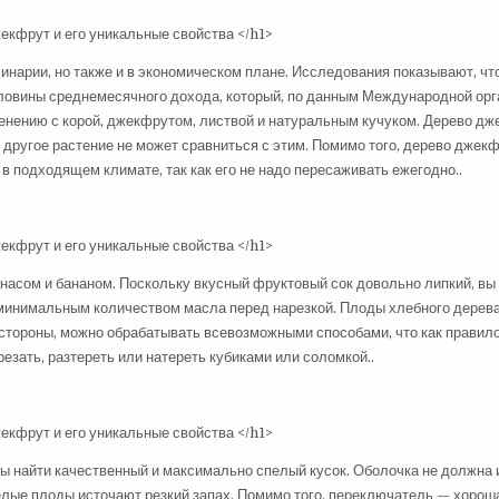
инарии, но также и в экономическом плане. Исследования показывают, чт
оловины среднемесячного дохода, который, по данным Международной орг
менению с корой, джекфрутом, листвой и натуральным кучуком. Дерево д
 другое растение не может сравниться с этим. Помимо того, дерево джек
 в подходящем климате, так как его не надо пересаживать ежегодно..
насом и бананом. Поскольку вкусный фруктовый сок довольно липкий, вы
ы минимальным количеством масла перед нарезкой. Плоды хлебного дерев
й стороны, можно обрабатывать всевозможными способами, что как правил
резать, разтереть или натереть кубиками или соломкой..
бы найти качественный и максимально спелый кусок. Оболочка не должна
лые плоды источают резкий запах. Помимо того, переключатель — хорош