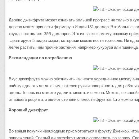
Дерево джекфрута может означать большой прогресс не только в кул
дерево может принести фермеру в Индии 151 доллар. Это больше п
труда, составляет 295 долларов. Это из-за его самому разному при
гарантирует 5 видов сырья, которыми можно вести торговлю. Ни одно
легче растить, чем прочие растения, например кукуруза или пшеница,
Рекомендации по потреблению
Вкус джекфрута можно обозначить как нечто усредненное между ана
работу сделать легче с ним, натерев руки и поверхность для работ
вдоль. Теперь вы можете удалить мякоть и семена. Мякоть, со свое
от вашего рецепта, и еще от степени спелости фруктов. Его можно на
Хороший джекфрут
Во время покупки необходимо присмотреться к фрукту Джейкоб, что
повреждений. Спелый ли джекфрут можно определить по запаху. Спе