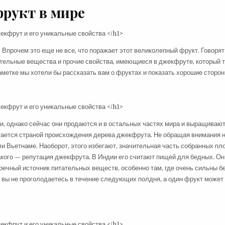
рукт в мире
прочем это еще не все, что поражает этот великолепный фрукт. Говорят
ательные вещества и прочие свойства, имеющиеся в джекфруте, который 
етке мы хотели бы рассказать вам о фруктах и показать хорошие сторон
, однако сейчас они продаются и в остальных частях мира и выращивают
тается страной происхождения дерева джекфрута. Не обращая внимания на
ли Вьетнаме. Наоборот, этого избегают, значительная часть собранных пл
такого — репутация джекфрута. В Индии его считают пищей для бедных. О
пречный источник питательных веществ, особенно там, где очень сильны б
то вы не проголодаетесь в течение следующих полдня, а один фрукт может