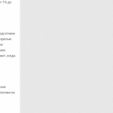
от 70 до
подготовки
езрелые
ле
шки.
ают, когда
 они
похожи на
ь