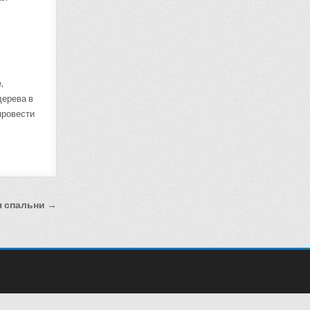
,
дерева в
провести
я спальни →