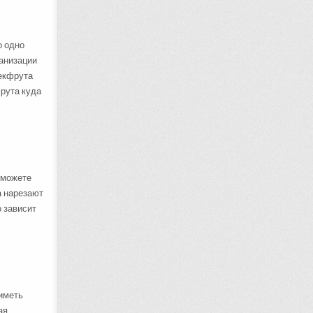
о одно
анизации
жекфрута
фрута куда
 можете
а нарезают
о зависит
 иметь
ая