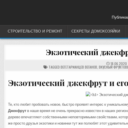
Skip
to
content
Публикац
СТРОИТЕЛЬСТВО И РЕМОНТ
СЕКРЕТЫ ДОМОХОЗЯЙКИ
Экзотический джекфру
18.06.2020
TAGGED
ВЕГЕТАРИАНЦЕВ ВЕГАНОВ
,
ВКУСНЫЙ ФРУКТОВ
Экзотический джекфрут и ег
Те, кто любит пробовать новое, быстро проявят интерес к уникальном
Джекфрут
в наше время не очень прекрасно известен в наших регион
дерево впечатляют собственными неповторимыми свойствами, которы
же просто друзья экзотики и новинки тут же полюбят этот удивительн