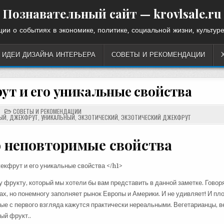
Познавательный сайт — krovlsale.ru
ии о событиях в экономике, политике, социальной жизни, культуре
ИДЕИ ДИЗАЙНА ИНТЕРЬЕРА
СОВЕТЫ И РЕКОМЕНДАЦИИ
т и его уникальные свойства
POSTED
СОВЕТЫ И РЕКОМЕНДАЦИИ
IN
ЫЙ
,
ДЖЕКФРУТ
,
УНИКАЛЬНЫЙ
,
ЭКЗОТИЧЕСКИЙ
,
ЭКЗОТИЧЕСКИЙ ДЖЕКФРУТ
о неповторимые свойства
у фрукту, который мы хотели бы вам представить в данной заметке. Говор
ах, но понемногу заполняет рынок Европы и Америки. И не удивляет! И пло
е с первого взгляда кажутся практически нереальными. Вегетарианцы, в
ый фрукт..