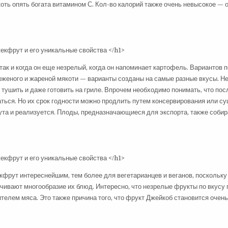
оть опять богата витамином С. Кол-во калорий также очень невысокое — 
так и когда он еще незрелый, когда он напоминает картофель. Вариантов 
ороженого и жареной мякоти — варианты созданы на самые разные вкусы. Н
 тушить и даже готовить на гриле. Впрочем необходимо понимать, что пос
ться. Но их срок годности можно продлить путем консервирования или су
а и реализуется. Плоды, предназначающиеся для экспорта, также собир
фрут интереснейшим, тем более для вегетарианцев и веганов, поскольку
ивают многообразие их блюд. Интересно, что незрелые фрукты по вкусу 
телем мяса. Это также причина того, что фрукт Джейкоб становится очен