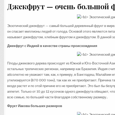
Джекфрут — очень большой ф
Экзотический джекфрут — самый большой деревянный фрукт в мире. В
он спасает миллионы людей от голода. Основой этого являются пит
называют джекфрутом, хлебным фруктом и джекфрутом. В данной зам
Джекфрут с Индией в качестве страны происхождения
Плоды джекового дерева происходят из Южной и Юго-Восточной Азии
остальных тропических регионах, например как Бразилия. Индия счи
абсолютно не уважают там, как, к примеру, в Бангладеш, Малайзии и
утилизируется (670 000 тонн), так как их не приобретают. Причина 
везде растет и по этой причине его не приобретают. Это был бы безу
аппетит. Только от 10 до 12 кусочков одного джекфрута обещают, ч
всю семью, по большей части благодаря собственному размеру..
Фрукт Иакова больших размеров