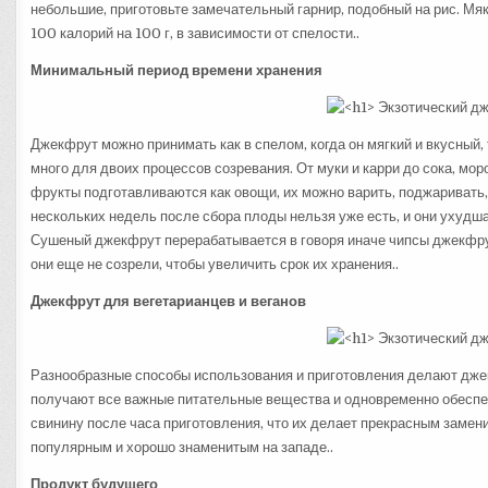
небольшие, приготовьте замечательный гарнир, подобный на рис. Мяк
100 калорий на 100 г, в зависимости от спелости..
Минимальный период времени хранения
Джекфрут можно принимать как в спелом, когда он мягкий и вкусный, 
много для двоих процессов созревания. От муки и карри до сока, м
фрукты подготавливаются как овощи, их можно варить, поджаривать,
нескольких недель после сбора плоды нельзя уже есть, и они ухудша
Сушеный джекфрут перерабатывается в говоря иначе чипсы джекфрут
они еще не созрели, чтобы увеличить срок их хранения..
Джекфрут для вегетарианцев и веганов
Разнообразные способы использования и приготовления делают джек
получают все важные питательные вещества и одновременно обеспеч
свинину после часа приготовления, что их делает прекрасным замени
популярным и хорошо знаменитым на западе..
Продукт будущего