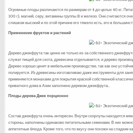
Огромные плоды различаются по размерам от 4 до целых 40 кг. Пита
100 г), магний, серу, витамины группы B и железо. Они считаются о
слишком высокий и по этой причине его тяжело есть, его в большин
Применение фруктов и растений
Дерево джекфрута так ценно не только из-за собственного джекфрут
служат пищей для скота, древесина отделывается, и дерево производ
Дерево хорошо ценят в мебельном производстве, так как оно устойчи
полируется. Из древесины изготавливаю даже инструменты для заняти
применяются монахами для покрытия краской собственной классическ
приватного дома в Азии заполнено деревом джекфрута..
Плоды дерева Джек порционно
Состав джекфрута очень интересен. Внутри скорлупы находится мяко
стороны, наполнены одинаково питательными семенами. В них можн
аппетитные блюда. Кроме того, что по вкусу они похожи на сладкие