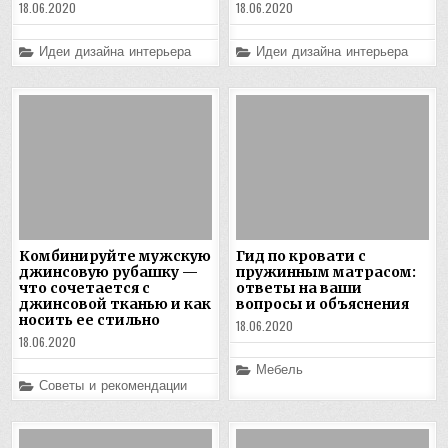
18.06.2020
18.06.2020
Posted
Posted
Идеи дизайна интерьера
Идеи дизайна интерьера
in
in
Комбинируйте мужскую
Гид по кровати с
джинсовую рубашку —
пружинным матрасом:
что сочетается с
ответы на ваши
джинсовой тканью и как
вопросы и объяснения
носить ее стильно
18.06.2020
18.06.2020
Posted
Мебель
in
Posted
Советы и рекомендации
in