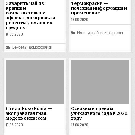
Заварить чай из
Термокраски —
крапивы
полезная информация и
самостоятельно:
применение
эффект, дозировка и
18.06.2020
рецепты домашних
средств
Posted
Идеи дизайна интерьера
18.06.2020
in
Posted
Секреты домохозяйки
in
Стили Коко Роша —
Основные тренды
экстравагантная
уникального сада в 2020
модель с классом
году
17.06.2020
17.06.2020