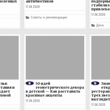
полезных
антибиотиков
подпорны
стабилиз
17.06.2020
привлека
17.06.2020
Posted
Советы и рекомендации
in
Posted
Дача
in
лья:
50 идей
Зна
тания и
геометрического декора
откр
идает
в детской — Как расставить
ресторан
ловой
красивые акценты
трех зве
выгляди
17.06.2020
17.06.2020