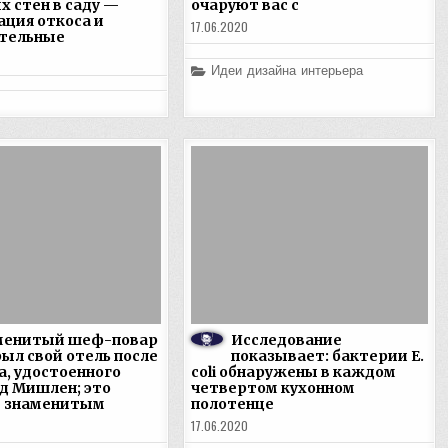
х стен в саду —
очаруют вас с
ация откоса и
17.06.2020
тельные
Posted
Идеи дизайна интерьера
in
менитый шеф-повар
Исследование
ыл свой отель после
показывает: бактерии E.
а, удостоенного
coli обнаружены в каждом
зд Мишлен; это
четвертом кухонном
т знаменитым
полотенце
17.06.2020