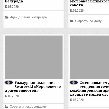
Белграда
экстравагантных и 
совета
17.06.2020
17.06.2020
Posted
Идеи дизайна интерьера
in
Posted
Хитрости по дому
in
Гламурная коллекция
Смешанные сту
Swarovski «Королевство
тенденция соче
драгоценностей»
комбинирования пр
характер вашей сто
17.06.2020
17.06.2020
Posted
Советы и рекомендации