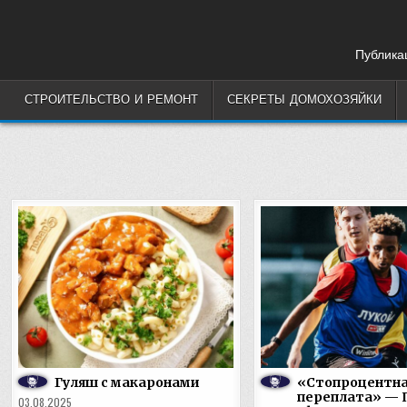
Skip
to
content
Публикац
СТРОИТЕЛЬСТВО И РЕМОНТ
СЕКРЕТЫ ДОМОХОЗЯЙКИ
Гуляш с макаронами
«Стопроцентн
переплата» — 
03.08.2025