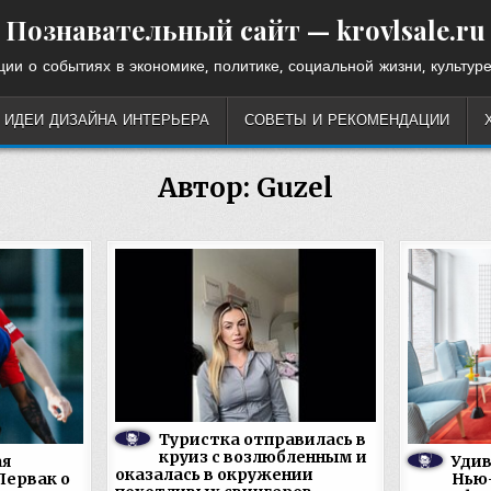
Познавательный сайт — krovlsale.ru
ии о событиях в экономике, политике, социальной жизни, культуре
ИДЕИ ДИЗАЙНА ИНТЕРЬЕРА
СОВЕТЫ И РЕКОМЕНДАЦИИ
Автор:
Guzel
Туристка отправилась в
круиз с возлюбленным и
ая
Удив
оказалась в окружении
Первак о
Нью