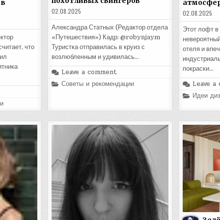
похотливых свингеров
 в
атмосфер
02.08.2025
02.08.2025
Александра Статных (Редактор отдела
Этот лофт в
ктор
«Путешествия») Кадр: @robynjaym
невероятный
читает, что
Туристка отправилась в круиз с
отеля и впе
тил
возлюбленным и удивилась…
индустриаль
итника
покраски…
Leave a comment
Posted
Leave a
Советы и рекомендации
in
Posted
Идеи диз
in
и