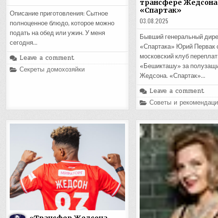
трансфере Жедсона
«Спартак»
Описание приготовления: Сытное
03.08.2025
полноценное блюдо, которое можно
подать на обед или ужин. У меня
Бывший генеральный дире
сегодня…
«Спартака» Юрий Первак с
московский клуб перепла
Leave a comment
«Бешикташу» за полузащ
Posted
Секреты домохозяйки
in
Жедсона. «Спартак»…
Leave a comment
Posted
Советы и рекомендаци
in