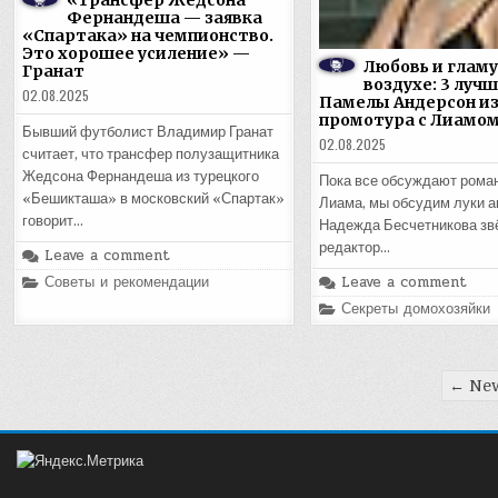
«Трансфер Жедсона
Фернандеша — заявка
«Спартака» на чемпионство.
Это хорошее усиление» —
Любовь и гламу
Гранат
воздухе: 3 луч
02.08.2025
Памелы Андерсон и
промотура с Лиамо
Бывший футболист Владимир Гранат
02.08.2025
считает, что трансфер полузащитника
Жедсона Фернандеша из турецкого
Пока все обсуждают рома
«Бешикташа» в московский «Спартак»
Лиама, мы обсудим луки а
говорит…
Надежда Бесчетникова зв
редактор…
Leave a comment
Posted
Leave a comment
Советы и рекомендации
in
Posted
Секреты домохозяйки
in
Пагинация
← New
записей