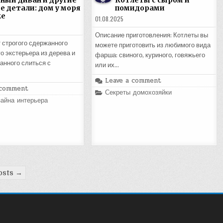
ный диван и другие
Котлеты с сыром и
е детали: дом у моря
помидорами
ке
01.08.2025
Описание приготовления: Котлеты вы
т строгого сдержанного
можете приготовить из любимого вида
о экстерьера из дерева и
фарша: свиного, куриного, говяжьего
ванного слиться с
или их…
Leave a comment
 comment
Posted
Секреты домохозяйки
in
айна интерьера
osts →