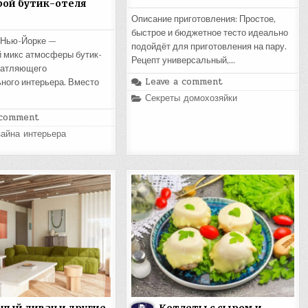
ой бутик-отеля
Описание приготовления: Простое,
быстрое и бюджетное тесто идеально
 Нью-Йорке —
подойдёт для приготовления на пару.
 микс атмосферы бутик-
Рецепт универсальный,…
чатляющего
Leave a comment
ного интерьера. Вместо
Posted
Секреты домохозяйки
in
 comment
айна интерьера