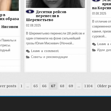
Зелё
ярки
на Корси
Десятки рейсов
01.08.2025
р в
перенесли в
ших образа
Шереметьево
В отличие о
з
02.08.2025
м Нисоном
современног
камня, приз
В Шереметьево перенесли 28 рейсов и
суровой…
один отменили на фоне сильнейшей
н Памелы и
грозы Юлия Мискевич (Ночной…
Leave a
ктрисы.
Posted
Идеи диз
ёздный
Leave a comment
in
Posted
Советы и рекомендации
in
er posts
1
…
65
66
67
68
69
…
1 104
Older p