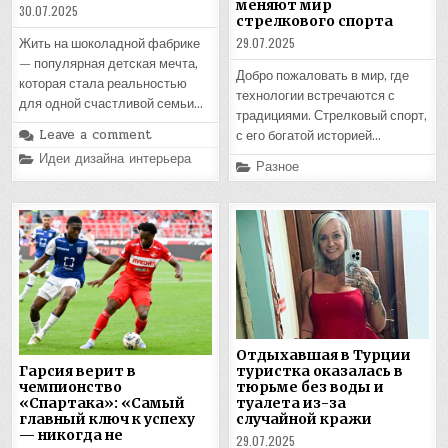
меняют мир
30.07.2025
стрелкового спорта
29.07.2025
Жить на шоколадной фабрике
— популярная детская мечта,
Добро пожаловать в мир, где
которая стала реальностью
технологии встречаются с
для одной счастливой семьи…
традициями. Стрелковый спорт,
Leave a comment
с его богатой историей…
Posted
Идеи дизайна интерьера
Posted
Разное
in
in
Отдыхавшая в Турции
туристка оказалась в
Гарсия верит в
тюрьме без воды и
чемпионство
туалета из-за
«Спартака»: «Самый
случайной кражи
главный ключ к успеху
— никогда не
29.07.2025