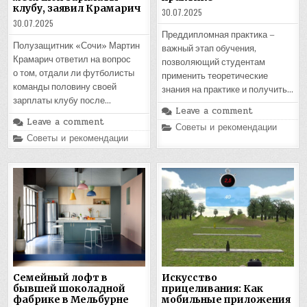
клубу, заявил Крамарич
30.07.2025
30.07.2025
Преддипломная практика –
Полузащитник «Сочи» Мартин
важный этап обучения,
Крамарич ответил на вопрос
позволяющий студентам
о том, отдали ли футболисты
применить теоретические
команды половину своей
знания на практике и получить…
зарплаты клубу после…
Leave a comment
Leave a comment
Posted
Советы и рекомендации
in
Posted
Советы и рекомендации
in
Семейный лофт в
Искусство
бывшей шоколадной
прицеливания: Как
фабрике в Мельбурне
мобильные приложения