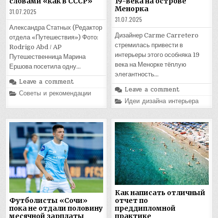
словами «как в СССР»
19-века на острове
Менорка
31.07.2025
31.07.2025
Александра Статных (Редактор
Дизайнер Carme Carretero
отдела «Путешествия») Фото:
стремилась привести в
Rodrigo Abd / AP
интерьеры этого особняка 19
Путешественница Марина
века на Менорке тёплую
Ершова посетила одну…
элегантность…
Leave a comment
Leave a comment
Posted
Советы и рекомендации
in
Posted
Идеи дизайна интерьера
in
Как написать отличный
отчет по
Футболисты «Сочи»
преддипломной
пока не отдали половину
практике
месячной зарплаты