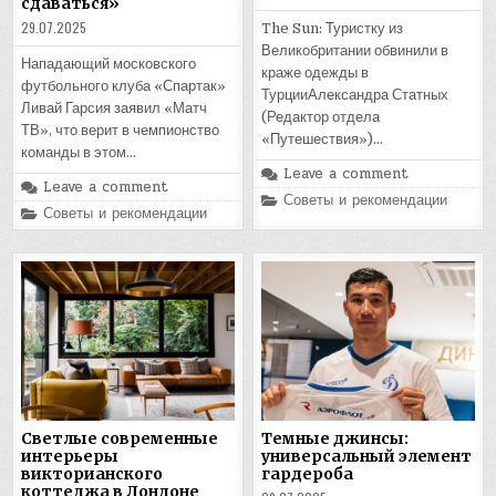
сдаваться»
29.07.2025
The Sun: Туристку из
Великобритании обвинили в
Нападающий московского
краже одежды в
футбольного клуба «Спартак»
ТурцииАлександра Статных
Ливай Гарсия заявил «Матч
(Редактор отдела
ТВ», что верит в чемпионство
«Путешествия»)…
команды в этом…
Leave a comment
Leave a comment
Posted
Советы и рекомендации
Posted
in
Советы и рекомендации
in
Светлые современные
Темные джинсы:
интерьеры
универсальный элемент
викторианского
гардероба
коттеджа в Лондоне