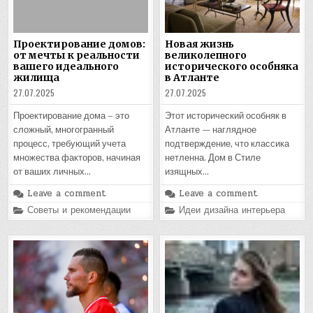
Проектирование домов:
Новая жизнь
от мечты к реальности
великолепного
вашего идеального
исторического особняка
жилища
в Атланте
27.07.2025
27.07.2025
Проектирование дома – это
Этот исторический особняк в
сложный, многогранный
Атланте — наглядное
процесс, требующий учета
подтверждение, что классика
множества факторов, начиная
нетленна. Дом в Стиле
от ваших личных…
изящных…
Leave a comment
Leave a comment
Posted
Posted
Советы и рекомендации
Идеи дизайна интерьера
in
in