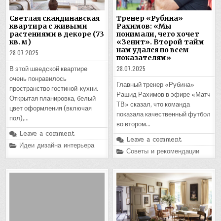
Светлая скандинавская
Тренер «Рубина»
квартира с живыми
Рахимов: «Мы
растениями в декоре (73
понимали, чего хочет
кв. м)
«Зенит». Второй тайм
нам удался по всем
28.07.2025
показателям»
28.07.2025
В этой шведской квартире
очень понравилось
Главный тренер «Рубина»
пространство гостиной-кухни.
Рашид Рахимов в эфире «Матч
Открытая планировка, белый
ТВ» сказал, что команда
цвет оформления (включая
показала качественный футбол
пол),…
во втором…
Leave a comment
Leave a comment
Posted
Идеи дизайна интерьера
Posted
in
Советы и рекомендации
in