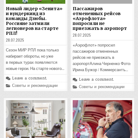
Новый лидер «Зенита»
Пассажиров
и вундеркинд из
отмененных рейсов
команды Дзюбы.
«Аэрофлота»
Россияне затмили
попросили не
легионеров на старте
приезжать в аэропорт
РПЛ!
28.07.2025
28.07.2025
«Аэрофлот» попросил
Сезон МИР РПЛ пока только
пассажиров отмененных
набирает обороты, но уже
рейсов не приезжать в
в первых турах появляются
аэропортАлина Черненко Фото:
новые герои. На старте нового…
Ирина Бужор / Коммерсантъ…
Leave a comment
Leave a comment
Posted
Советы и рекомендации
Posted
Советы и рекомендации
in
in