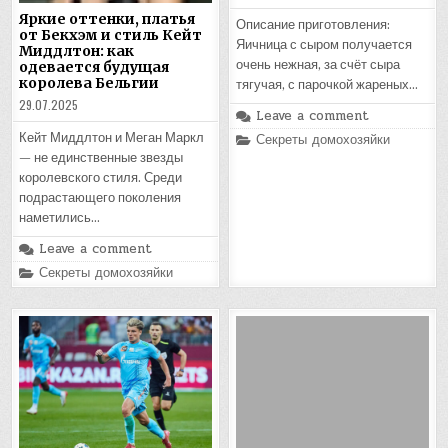
Яркие оттенки, платья
Описание приготовления:
от Бекхэм и стиль Кейт
Яичница с сыром получается
Миддлтон: как
очень нежная, за счёт сыра
одевается будущая
королева Бельгии
тягучая, с парочкой жареных…
29.07.2025
Leave a comment
Posted
Кейт Миддлтон и Меган Маркл
Секреты домохозяйки
in
— не единственные звезды
королевского стиля. Среди
подрастающего поколения
наметились…
Leave a comment
Posted
Секреты домохозяйки
in