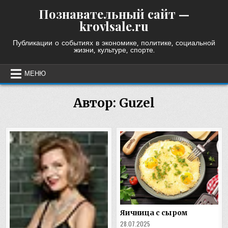
Skip
Познавательный сайт —
to
krovlsale.ru
content
Публикации о событиях в экономике, политике, социальной
жизни, культуре, спорте.
МЕНЮ
Автор:
Guzel
Яичница с сыром
28.07.2025