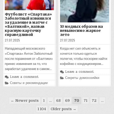
Футболист «Спартака»
Заболотный извинился
за удаление в матче с
«Балтикой», назвав
10 модных образов на
красную карточку
невыносимо жаркое
справедливой
лето
27.07.2025
27.07.2025
Нападающий московского
Когда нет сил объяснять и
«Спартака» Антон Заболотный
хочется только одеться
после поражения от «Балтики»
полегче, чтобы поскорее найти
принес извинения за то, что
кофейню с кондиционером…
заработал удаление в самом…
Leave a comment
Leave a comment
Posted
Секреты домохозяйки
in
Posted
Советы и рекомендации
in
Пагинация
← Newer posts
1
…
68
69
70
71
72
…
записей
1 104
Older posts →