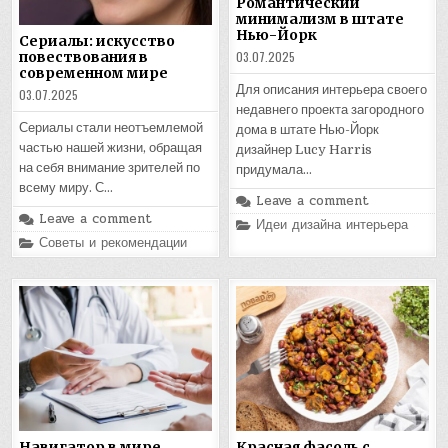
Романтический
минимализм в штате
Нью-Йорк
Сериалы: искусство
03.07.2025
повествования в
современном мире
Для описания интерьера своего
03.07.2025
недавнего проекта загородного
Сериалы стали неотъемлемой
дома в штате Нью-Йорк
частью нашей жизни, обращая
дизайнер Lucy Harris
на себя внимание зрителей по
придумала…
всему миру. С…
Leave a comment
Leave a comment
Posted
Идеи дизайна интерьера
in
Posted
Советы и рекомендации
in
Навигатор в мире
Красная фасоль с