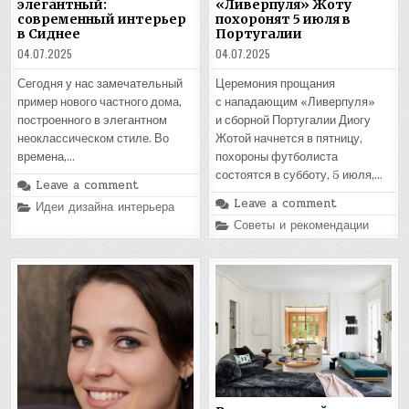
элегантный:
«Ливерпуля» Жоту
современный интерьер
похоронят 5 июля в
в Сиднее
Португалии
04.07.2025
04.07.2025
Сегодня у нас замечательный
Церемония прощания
пример нового частного дома,
с нападающим «Ливерпуля»
построенного в элегантном
и сборной Португалии Диогу
неоклассическом стиле. Во
Жотой начнется в пятницу,
времена,…
похороны футболиста
состоятся в субботу, 5 июля,…
Leave a comment
Leave a comment
Posted
Идеи дизайна интерьера
in
Posted
Советы и рекомендации
in