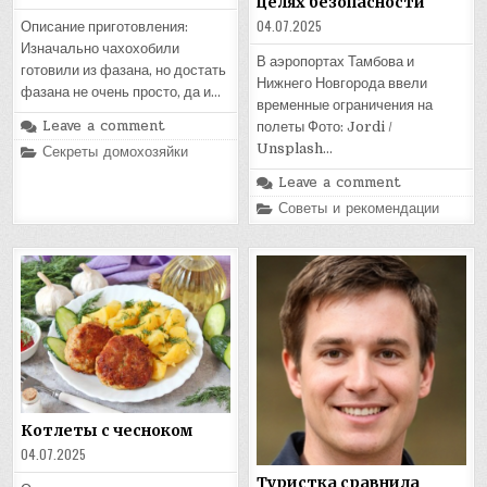
целях безопасности
04.07.2025
Описание приготовления:
Изначально чахохобили
В аэропортах Тамбова и
готовили из фазана, но достать
Нижнего Новгорода ввели
фазана не очень просто, да и…
временные ограничения на
Leave a comment
полеты Фото: Jordi /
Unsplash…
Posted
Секреты домохозяйки
in
Leave a comment
Posted
Советы и рекомендации
in
Котлеты с чесноком
04.07.2025
Туристка сравнила