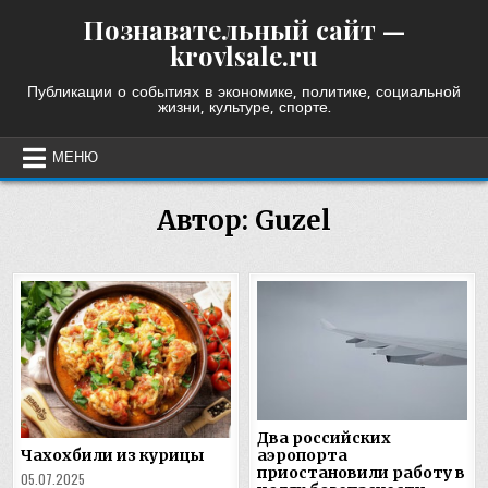
Skip
Познавательный сайт —
to
krovlsale.ru
content
Публикации о событиях в экономике, политике, социальной
жизни, культуре, спорте.
МЕНЮ
Автор:
Guzel
Два российских
аэропорта
Чахохбили из курицы
приостановили работу в
05.07.2025