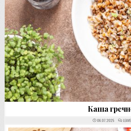
Каша гречн
06.07.2025
LEAV