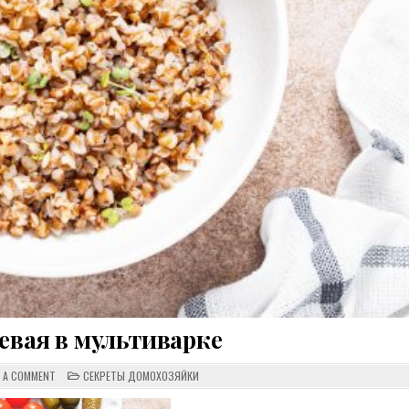
евая в мультиварке
ON
POSTED
E A COMMENT
СЕКРЕТЫ ДОМОХОЗЯЙКИ
КАША
IN
ГРЕЧНЕВАЯ
В