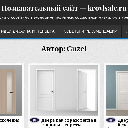
Познавательный сайт — krovlsale.ru
ии о событиях в экономике, политике, социальной жизни, культуре
ИДЕИ ДИЗАЙНА ИНТЕРЬЕРА
СОВЕТЫ И РЕКОМЕНДАЦИИ
Автор:
Guzel
околения
Дверь как страж тепла и
Двер
тишины, секреты
безо