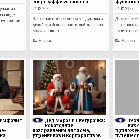
энергоэффективности
функцион
04.12.2025
04.12.2025
думаем о
нем виде
Часто при выборе двери мы думаем о
Детская ком
технологии…
дизайне и безопасности, забывая о ее
в это прост
роли главного…
просто пере
Posted
Posted
Разное
Разное
in
in
симфония
Дед Мороз и Снегурочка:
Техн
новогодние
как 
ое-
поздравления для дома,
приложен
на
утренников и корпоративов
путешест