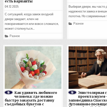
есть варианты
04.12.2025
Выбирая двери, мы часто 
надежности замка и внеш
С ситуацией, когда замок входной
полотна. Но современные 
двери заедает, ключ не
Posted
Разное
поворачивается или вовсе сломался,
in
может столкнуться…
Posted
Разное
in
Как удивить любимого
Эпистолярная 
человека: где можно
проекта музея-
быстро заказать доставку
заповедника Спасск
съедобных букетов с
Лутовиново посвяще