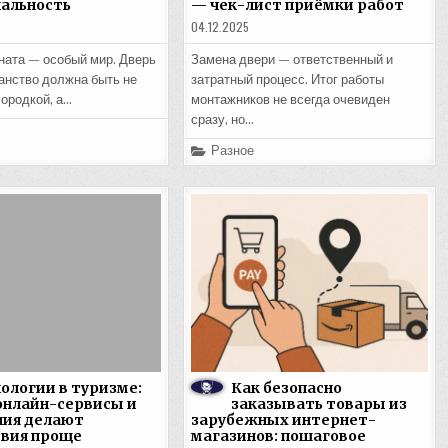
альность
— чек-лист приёмки работ
04.12.2025
ната — особый мир. Дверь
Замена двери — ответственный и
ранство должна быть не
затратный процесс. Итог работы
городкой, а…
монтажников не всегда очевиден
сразу, но…
Posted
Разное
in
ологии в туризме:
Как безопасно
онлайн-сервисы и
заказывать товары из
ия делают
зарубежных интернет-
вия проще
магазинов: пошаговое