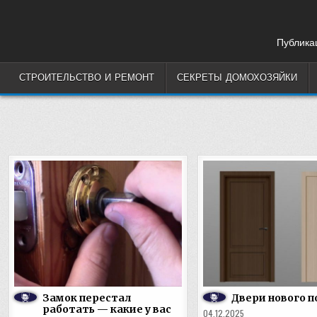
Skip
to
content
Публикац
СТРОИТЕЛЬСТВО И РЕМОНТ
СЕКРЕТЫ ДОМОХОЗЯЙКИ
Замок перестал
Двери нового п
работать — какие у вас
04.12.2025