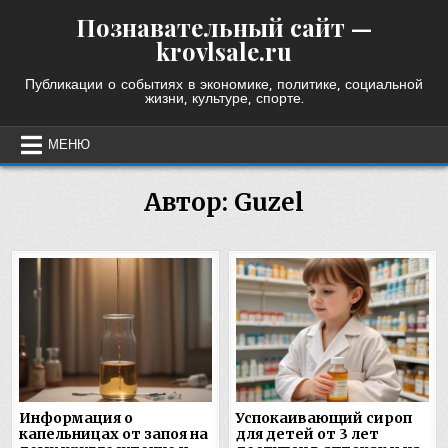
Skip
Познавательный сайт —
to
krovlsale.ru
content
Публикации о событиях в экономике, политике, социальной
жизни, культуре, спорте.
МЕНЮ
Автор:
Guzel
Информация о
Успокаивающий сироп
капельницах от запоя на
для детей от 3 лет