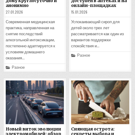
дому круглосуточно и
доступен в аптеках и на
анонимно
онлайн-площадках
27.01.2026
15.01.2026
Современная медицинская
Успокаивающий сироп для
практика, направленная на
детей около трех лет
снятие последствий
рассматривается как один из
алкогольной интоксикации,
вариантов поддержки
постепенно адаптируется к
спокойствия и…
условиям домашнего
Posted
Разное
оказания…
in
Posted
Разное
in
Новый виток эволюции
Сияющая острота:
электромобилей: обзор
секреты выбора и