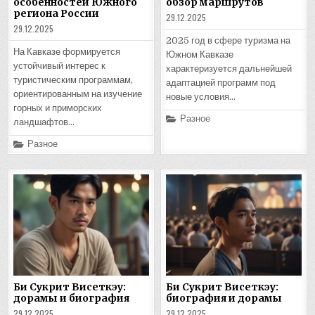
особенностей Южного
обзор маршрутов
региона России
29.12.2025
29.12.2025
2025 год в сфере туризма на
На Кавказе формируется
Южном Кавказе
устойчивый интерес к
характеризуется дальнейшей
туристическим программам,
адаптацией программ под
ориентированным на изучение
новые условия…
горных и приморских
Posted
Разное
ландшафтов…
in
Posted
Разное
in
Би Сукрит Висеткэу:
Би Сукрит Висеткэу:
дорамы и биография
биография и дорамы
29.12.2025
29.12.2025