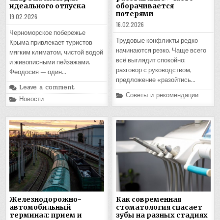
идеального отпуска
оборачивается
потерями
19.02.2026
16.02.2026
Черноморское побережье
Трудовые конфликты редко
Крыма привлекает туристов
начинаются резко. Чаще всего
мягким климатом, чистой водой
всё выглядит спокойно:
и живописными пейзажами.
разговор с руководством,
Феодосия — один…
предложение «разойтись…
Leave a comment
Posted
Советы и рекомендации
Posted
Новости
in
in
Железнодорожно-
Как современная
автомобильный
стоматология спасает
терминал: прием и
зубы на разных стадиях