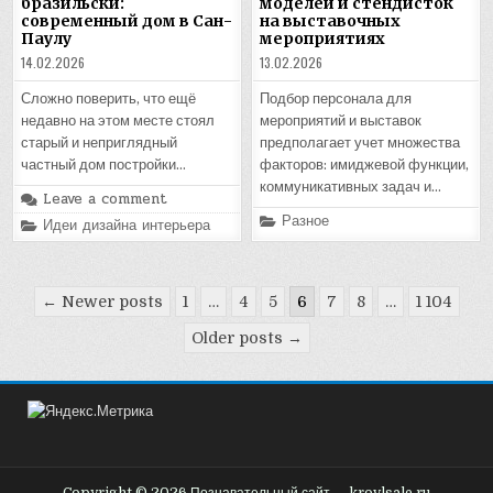
бразильски:
моделей и стендисток
современный дом в Сан-
на выставочных
Паулу
мероприятиях
14.02.2026
13.02.2026
Сложно поверить, что ещё
Подбор персонала для
недавно на этом месте стоял
мероприятий и выставок
старый и неприглядный
предполагает учет множества
частный дом постройки…
факторов: имиджевой функции,
коммуникативных задач и…
Leave a comment
Posted
Разное
Posted
Идеи дизайна интерьера
in
in
Пагинация
← Newer posts
1
…
4
5
6
7
8
…
1 104
записей
Older posts →