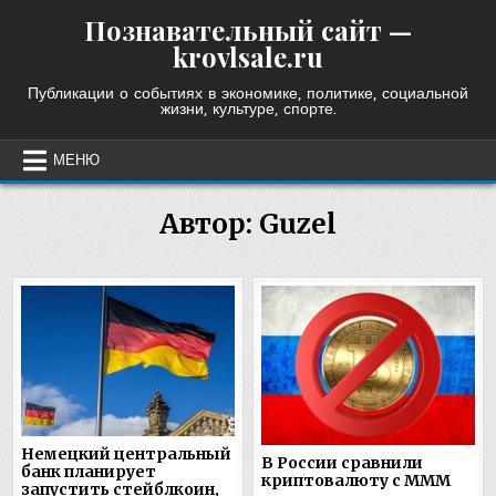
Skip
Познавательный сайт —
to
krovlsale.ru
content
Публикации о событиях в экономике, политике, социальной
жизни, культуре, спорте.
МЕНЮ
Автор:
Guzel
Немецкий центральный
В России сравнили
банк планирует
криптовалюту с МММ
запустить стейблкоин,