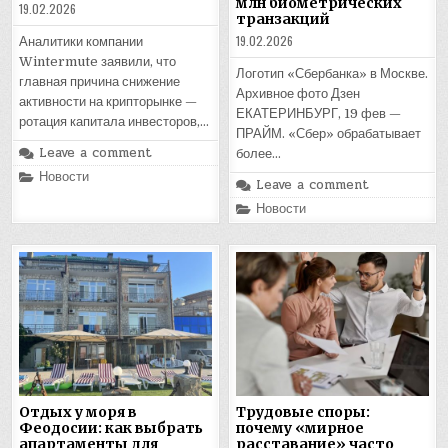
млн биометрических
19.02.2026
транзакций
19.02.2026
Аналитики компании
Wintermute заявили, что
Логотип «Сбербанка» в Москве.
главная причина снижение
Архивное фото Дзен
активности на крипторынке —
ЕКАТЕРИНБУРГ, 19 фев —
ротация капитала инвесторов,…
ПРАЙМ. «Сбер» обрабатывает
Leave a comment
более…
Posted
Новости
Leave a comment
in
Posted
Новости
in
Отдых у моря в
Трудовые споры:
Феодосии: как выбрать
почему «мирное
апартаменты для
расставание» часто