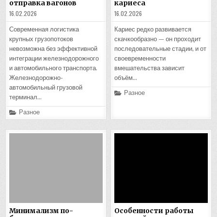
отправка вагонов
кариеса
16.02.2026
16.02.2026
Современная логистика
Кариес редко развивается
крупных грузопотоков
скачкообразно — он проходит
невозможна без эффективной
последовательные стадии, и от
интеграции железнодорожного
своевременности
и автомобильного транспорта.
вмешательства зависит
Железнодорожно-
объём…
автомобильный грузовой
Posted
Разное
терминал…
in
Posted
Разное
in
Минимализм по-
Особенности работы