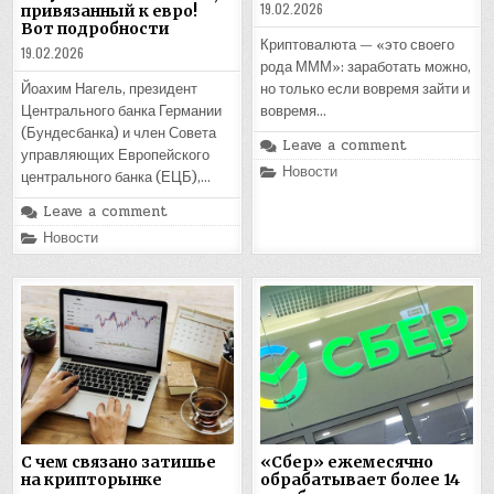
19.02.2026
привязанный к евро!
Вот подробности
Криптовалюта — «это своего
19.02.2026
рода МММ»: заработать можно,
Йоахим Нагель, президент
но только если вовремя зайти и
Центрального банка Германии
вовремя…
(Бундесбанка) и член Совета
Leave a comment
управляющих Европейского
Posted
Новости
центрального банка (ЕЦБ),…
in
Leave a comment
Posted
Новости
in
С чем связано затишье
«Сбер» ежемесячно
на крипторынке
обрабатывает более 14