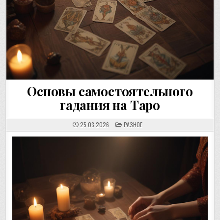
Основы самостоятельного
гадания на Таро
POSTED
25.03.2026
РАЗНОЕ
IN