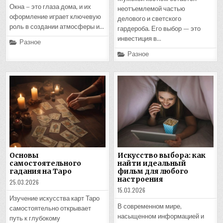
Окна – это глаза дома, и их
неотъемлемой частью
оформление играет ключевую
делового и светского
роль в создании атмосферы и…
гардероба. Его выбор — это
инвестиция в…
Posted
Разное
in
Posted
Разное
in
Основы
Искусство выбора: как
самостоятельного
найти идеальный
гадания на Таро
фильм для любого
настроения
25.03.2026
15.03.2026
Изучение искусства карт Таро
В современном мире,
самостоятельно открывает
насыщенном информацией и
путь к глубокому