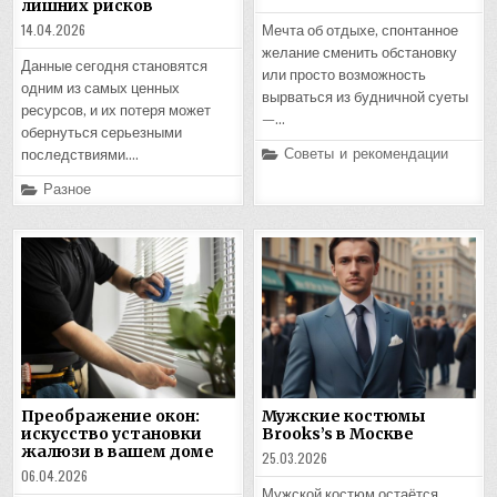
лишних рисков
14.04.2026
Мечта об отдыхе, спонтанное
желание сменить обстановку
Данные сегодня становятся
или просто возможность
одним из самых ценных
вырваться из будничной суеты
ресурсов, и их потеря может
—…
обернуться серьезными
Posted
Советы и рекомендации
последствиями….
in
Posted
Разное
in
Преображение окон:
Мужские костюмы
искусство установки
Brooks’s в Москве
жалюзи в вашем доме
25.03.2026
06.04.2026
Мужской костюм остаётся