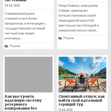
24.04.2026
Озеро Байкал, жемчужина
Сибири, привлекает
Современный рынок
путешественников своей
становится всё более
первозданной красотой,
прозрачным, и интеграция с
кристально чистой водой и
государственной системой
уникальной экосистемой….
честный знак играет
Posted
Разное
ключевую…
in
Posted
Разное
in
Как выстроить
Спонтанный отпуск: как
надежную систему
найти свой идеальный
резервного
горящий тур
копирования без
13.04.2026