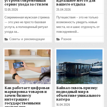
устроен современный
идеальное место для
сервис ухода за стилем
вашего отдыха
13.05.2026
25.04.2026
Современная мужская стрижка
Путешествия – это не только
— это уже не просто базовая
возможность увидеть новые
услуга, а полноценный ритуал
места, но и шанс отдохнуть от
ухода за…
повседневной…
Posted
Posted
Советы и рекомендации
Разное
in
in
Как работает цифровая
Байкал сквозь призму:
маркировка товаров и
подводный мир в
зачем бизнесу
объективе уникального
интеграция с
катера
государственными
16.04.2026
системами