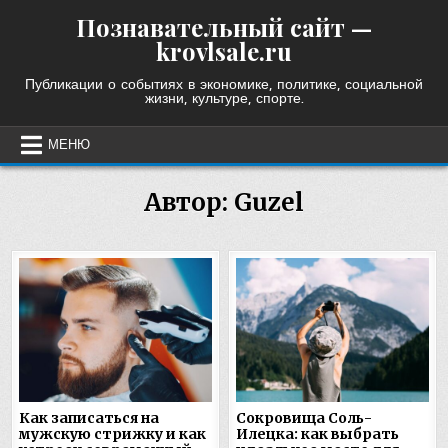
Skip
Познавательный сайт —
to
krovlsale.ru
content
Публикации о событиях в экономике, политике, социальной
жизни, культуре, спорте.
МЕНЮ
Автор:
Guzel
Как записаться на
Сокровища Соль-
мужскую стрижку и как
Илецка: как выбрать