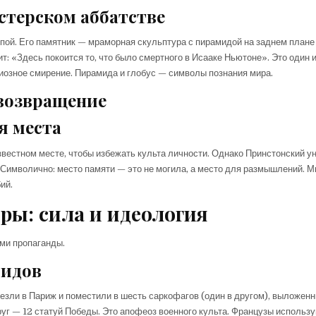
стерском аббатстве
пой. Его памятник — мраморная скульптура с пирамидой на заднем плане
: «Здесь покоится то, что было смертного в Исааке Ньютоне». Это один 
гиозное смирение. Пирамида и глобус — символы познания мира.
 возвращение
я места
звестном месте, чтобы избежать культа личности. Однако Принстонский у
 Символично: место памяти — это не могила, а место для размышлений. М
ий.
ры: сила и идеология
ми пропаганды.
лидов
езли в Париж и поместили в шесть саркофагов (один в другом), выложен
руг — 12 статуй Победы. Это апофеоз военного культа. Французы использ