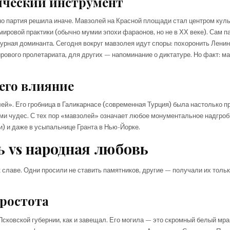
ический инструмент
о партия решила иначе. Мавзолей на Красной площади стал центром куль
мировой практики (обычно мумии эпохи фараонов, но не в ХХ веке). Сам 
турная доминанта. Сегодня вокруг мавзолея идут споры: похоронить Ленин
ового пролетариата, для других — напоминание о диктатуре. Но факт: м
его влияние
й». Его гробница в Галикарнасе (современная Турция) была настолько п
ми чудес. С тех пор «мавзолей» означает любое монументальное надгроб
) и даже в усыпальнице Гранта в Нью-Йорке.
ь vs народная любовь
 славе. Одни просили не ставить памятников, другие — получали их тольк
ростота
сковской губернии, как и завещал. Его могила — это скромный белый мр