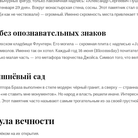
 вычурных фигур, только лаконичная надпись: «Александр Сергеевич Пуш
генваря 29 дня». Вокруг монастырская стена, сосны. Этот памятник стал 
 (и как не чествовали) — огромный. Именно скромность места привлекает 
без опознавательных знаков
рихском кладбище Флунтерн. Его могила — скромная плита с надписью «
имволов. Именно так он хотел. Каждый год 16 июня (Bloomsday) почитате
лько малая часть — это метафора творчества Джойса. Символ того, что ве
ишнёвый сад
тора Браза выполнен в стиле модерн: чёрный гранит, а сверху — странна
«не ставить мне монументов». Но народ и власть решили иначе. Интересн
Этот памятник часто называют самым трогательным из-за своей грустно
ула вечности
ёком на их открытия.