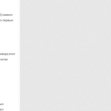
 (символ
из первых
ниверситет
ногие
ных
уют