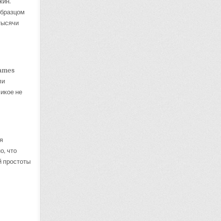
кин.
образцом
тысячи
James
ли
ликое не
я
о, что
й простоты