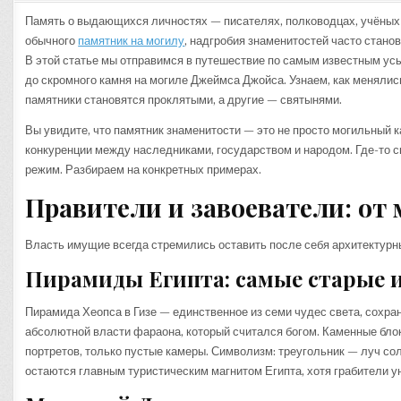
Память о выдающихся личностях — писателях, полководцах, учёных и
обычного
памятник на могилу
, надгробия знаменитостей часто стан
В этой статье мы отправимся в путешествие по самым известным усы
до скромного камня на могиле Джеймса Джойса. Узнаем, как менялис
памятники становятся проклятыми, а другие — святынями.
Вы увидите, что памятник знаменитости — это не просто могильный 
конкуренции между наследниками, государством и народом. Где-то с
режим. Разбираем на конкретных примерах.
Правители и завоеватели: от 
Власть имущие всегда стремились оставить после себя архитектурны
Пирамиды Египта: самые старые 
Пирамида Хеопса в Гизе — единственное из семи чудес света, сохран
абсолютной власти фараона, который считался богом. Каменные бло
портретов, только пустые камеры. Символизм: треугольник — луч со
остаются главным туристическим магнитом Египта, хотя грабители у