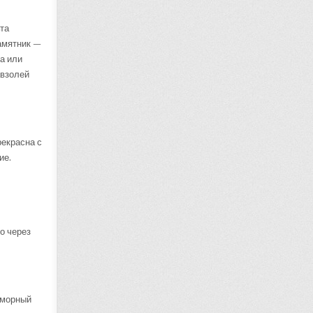
та
памятник —
а или
авзолей
рекрасна с
ие.
о через
аморный