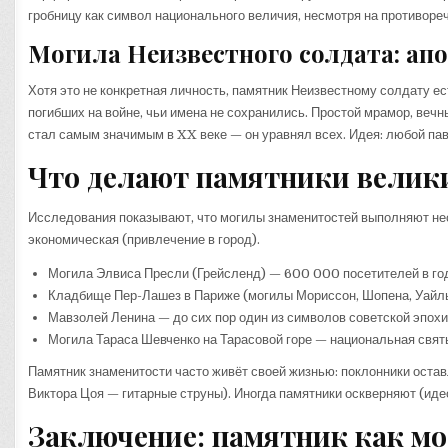
гробницу как символ национального величия, несмотря на противоре
Могила Неизвестного солдата: ап
Хотя это не конкретная личность, памятник Неизвестному солдату ес
погибших на войне, чьи имена не сохранились. Простой мрамор, вечн
стал самым значимым в XX веке — он уравнял всех. Идея: любой пав
Что делают памятники велики
Исследования показывают, что могилы знаменитостей выполняют нес
экономическая (привлечение в город).
Могила Элвиса Пресли (Грейсленд) — 600 000 посетителей в год
Кладбище Пер-Лашез в Париже (могилы Мориссон, Шопена, Уайль
Мавзолей Ленина — до сих пор один из символов советской эпохи
Могила Тараса Шевченко на Тарасовой горе — национальная свят
Памятник знаменитости часто живёт своей жизнью: поклонники оста
Виктора Цоя — гитарные струны). Иногда памятники оскверняют (идео
Заключение: памятник как м