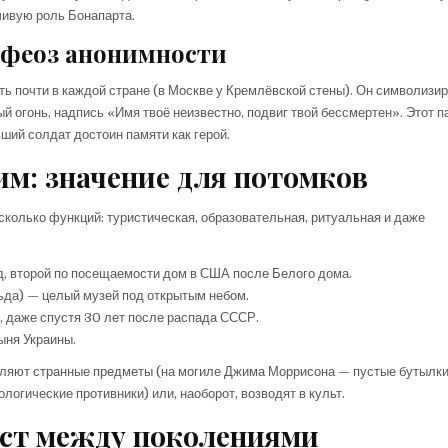
чивую роль Бонапарта.
офеоз анонимности
ть почти в каждой стране (в Москве у Кремлёвской стены). Он символизир
ый огонь, надпись «Имя твоё неизвестно, подвиг твой бессмертен». Этот 
ший солдат достоин памяти как герой.
м: значение для потомков
колько функций: туристическая, образовательная, ритуальная и даже
, второй по посещаемости дом в США после Белого дома.
да) — целый музей под открытым небом.
, даже спустя 30 лет после распада СССР.
ыня Украины.
вляют странные предметы (на могиле Джима Моррисона — пустые бутылки 
логические противники) или, наоборот, возводят в культ.
ост между поколениями