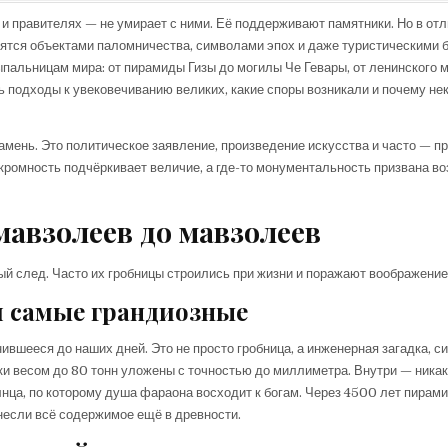
 правителях — не умирает с ними. Её поддерживают памятники. Но в отл
овятся объектами паломничества, символами эпох и даже туристическими 
пальницам мира: от пирамиды Гизы до могилы Че Гевары, от ленинского 
ь подходы к увековечиванию великих, какие споры возникали и почему не
камень. Это политическое заявление, произведение искусства и часто — п
кромность подчёркивает величие, а где-то монументальность призвана в
мавзолеев до мавзолеев
й след. Часто их гробницы строились при жизни и поражают воображение
и самые грандиозные
ившееся до наших дней. Это не просто гробница, а инженерная загадка, с
ки весом до 80 тонн уложены с точностью до миллиметра. Внутри — ника
лнца, по которому душа фараона восходит к богам. Через 4500 лет пирам
несли всё содержимое ещё в древности.