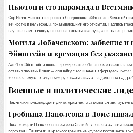
Ньютон и его пирамида в Вестмин
Сэр Исаак Ньютон похоронен в Лондонском аббатстве с большой пом
вечности) и рельефами, показывающими его открытия. Надпись гласит
научных памятников, где признают земные заслуги, а не только рели
Могила Лобачевского: забвение и
Эйнштейн и кремация без указани
Альберт Эйнштейн завещал кремировать себя, а прах развеять в неи
оставил памятный знак — скамейку с его именем и формулой E=mc².
учёные следуют этому примеру, отказываясь от выделенных надгроб
Военные и политические лиде
Памятники полководцам и диктаторам часто становятся инструмента
Гробница Наполеона в Доме инва
После смерти Наполеона на острове Святой Елены его останки перев
порфиром. Памятник из красного гранита на круглом постаменте, вок