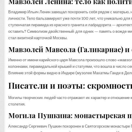
Мавзолей Ленина: тело как полит
Владимир Ильич Ленин завещал похоронить себя рядом с матерью, н
личности. Тело бальзамируют уже почти 100 лет, что уникально для 
ступенчатая пирамида из красного гранита и лабрадорита — архитек
оставить? Символизм двойственный: для одних — память о вожде мир
стал визитной карточкой Москвы.
Мавзолей Мавсола (Галикарнас) и 
Именно от имени карийского царя Мавсола произошло слово «мавзоле
колоннами, пирамидальной крышей и статуями, что вошла в число се
Влияние этой формы видно в Индире (музолее Махатмы Ганди в Дели
Писатели и поэты: скромност
Могилы творческих людей часто отражают их характер и отношение к
столетия.
Могила Пушкина: монастырская п
Александр Сергеевич Пушкин похоронен в Святогорском монастыре П