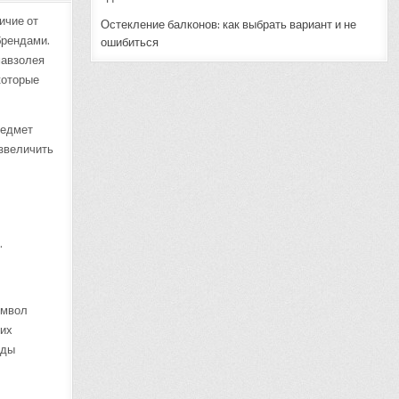
ичие от
Остекление балконов: как выбрать вариант и не
брендами.
ошибиться
мавзолея
которые
редмет
озвеличить
.
имвол
ких
иды