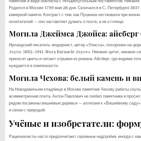
памятник в виде обелиска с четырёхугольным постаментом. Никаких
Родился в Москве 1799 мая 26 дня. Скончался в С.-Петербурге 1837 
камерной памяти. Контраст с тем, как Пушкина чествовали при жизни
почитателей — оно заставляет думать о поэте, а не о глянце.
Могила Джеймса Джойса: айсберг 
Ирландский писатель-модернист, автор «Улисса», похоронен на цю
Joyce. 1882–1941. Nora Barnacle Joyce». Никаких цитат, никаких с
приносят цветы и читают отрывки из романа. Айсберг, где видима то
нуждается в помпезности.
Могила Чехова: белый камень и в
На Новодевичьем кладбище в Москве памятник Чехову работы скульп
асимметричная плита. Антон Павлович не любил памятники и просил 
рядом посажены вишнёвые деревья — аллюзия к «Вишнёвому саду». 
и связи с природой.
Учёные и изобретатели: форм
Рационалисты часто предпочитают скромные надгробия, иногда с нам