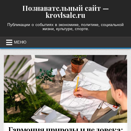
Skip
Познавательный сайт —
to
krovlsale.ru
content
Публикации о событиях в экономике, политике, социальной
жизни, культуре, спорте.
МЕНЮ
Гармония природы и человека: