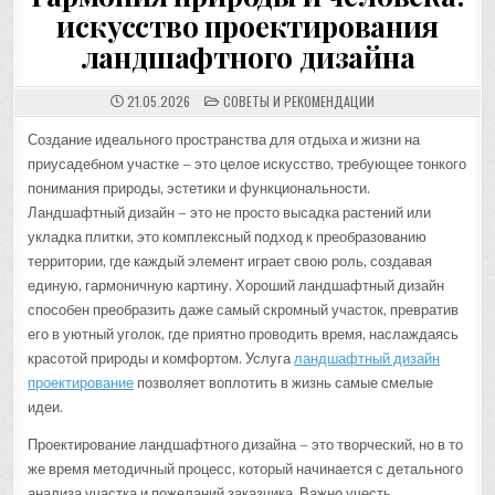
искусство проектирования
ландшафтного дизайна
POSTED
21.05.2026
СОВЕТЫ И РЕКОМЕНДАЦИИ
IN
Создание идеального пространства для отдыха и жизни на
приусадебном участке – это целое искусство, требующее тонкого
понимания природы, эстетики и функциональности.
Ландшафтный дизайн – это не просто высадка растений или
укладка плитки, это комплексный подход к преобразованию
территории, где каждый элемент играет свою роль, создавая
единую, гармоничную картину. Хороший ландшафтный дизайн
способен преобразить даже самый скромный участок, превратив
его в уютный уголок, где приятно проводить время, наслаждаясь
красотой природы и комфортом. Услуга
ландшафтный дизайн
проектирование
позволяет воплотить в жизнь самые смелые
идеи.
Проектирование ландшафтного дизайна – это творческий, но в то
же время методичный процесс, который начинается с детального
анализа участка и пожеланий заказчика. Важно учесть