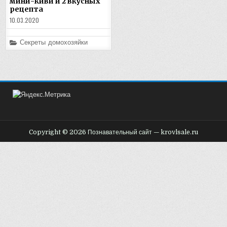
мини-киви и 2 вкусных
рецепта
10.03.2020
Posted
Секреты домохозяйки
in
Copyright © 2026 Познавательный сайт — krovlsale.ru