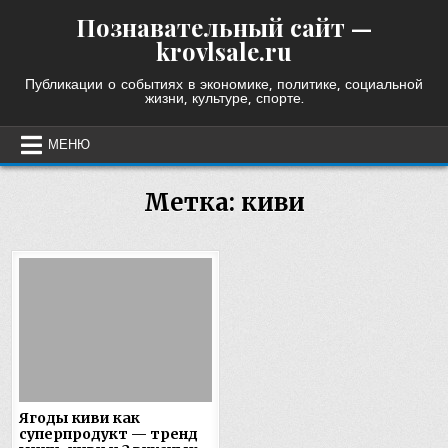
Skip
Познавательный сайт —
to
krovlsale.ru
content
Публикации о событиях в экономике, политике, социальной
жизни, культуре, спорте.
МЕНЮ
Метка:
киви
Ягоды киви как
суперпродукт — тренд