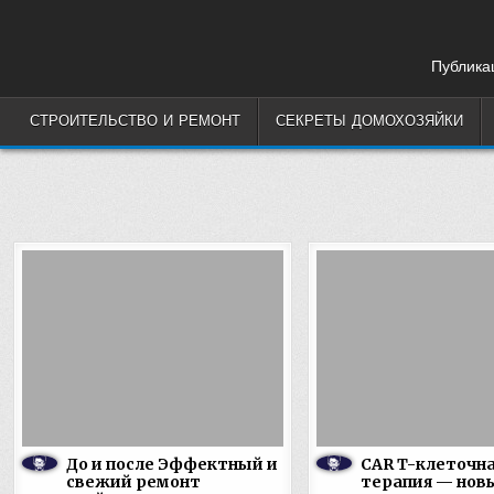
Skip
to
content
Публикац
СТРОИТЕЛЬСТВО И РЕМОНТ
СЕКРЕТЫ ДОМОХОЗЯЙКИ
До и после Эффектный и
CAR T-клеточн
свежий ремонт
терапия — нов