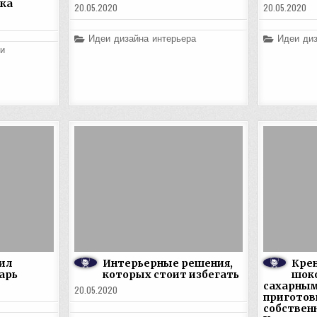
ка
20.05.2020
20.05.2020
Posted
Posted
Идеи дизайна интерьера
Идеи диз
in
in
и
ил
Интерьерные решения,
Крен
арь
которых стоит избегать
шоко
сахарным
20.05.2020
приготов
собствен