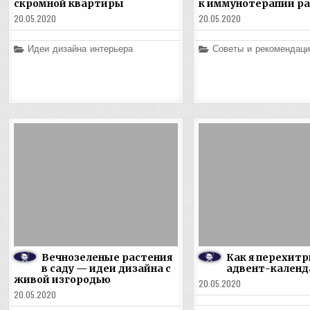
скромной квартиры
к иммунотерапии ра
20.05.2020
20.05.2020
Posted
Posted
Идеи дизайна интерьера
Советы и рекомендаци
in
in
Вечнозеленые растения
Как я перехитр
в саду — идеи дизайна с
адвент-календ
живой изгородью
20.05.2020
20.05.2020