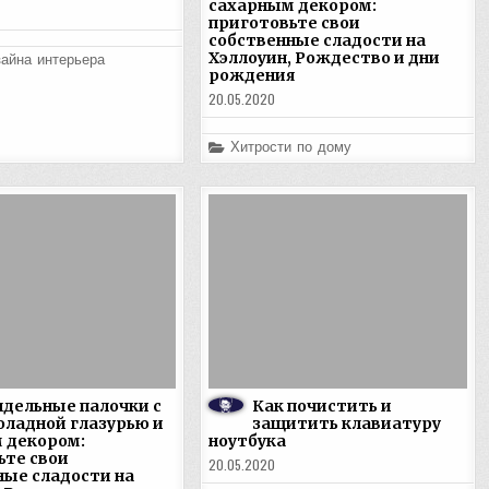
сахарным декором:
приготовьте свои
собственные сладости на
Хэллоуин, Рождество и дни
айна интерьера
рождения
20.05.2020
Posted
Хитрости по дому
in
дельные палочки с
Как почистить и
ладной глазурью и
защитить клавиатуру
 декором:
ноутбука
ьте свои
20.05.2020
ные сладости на