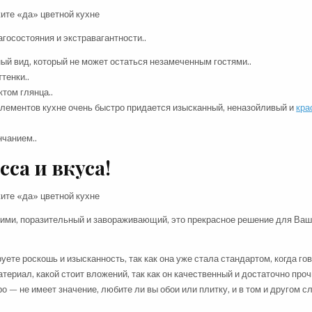
госостояния и экстравагантности..
й вид, который не может остаться незамеченным гостями..
тенки..
том глянца..
элементов кухне очень быстро придается изысканный, неназойливый и
кра
нчанием..
са и вкуса!
гими, поразительный и завораживающий, это прекрасное решение для Ва
ете роскошь и изысканность, так как она уже стала стандартом, когда го
териал, какой стоит вложений, так как он качественный и достаточно проч
 — не имеет значение, любите ли вы обои или плитку, и в том и другом с