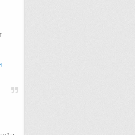
т
и
лее 2-ух