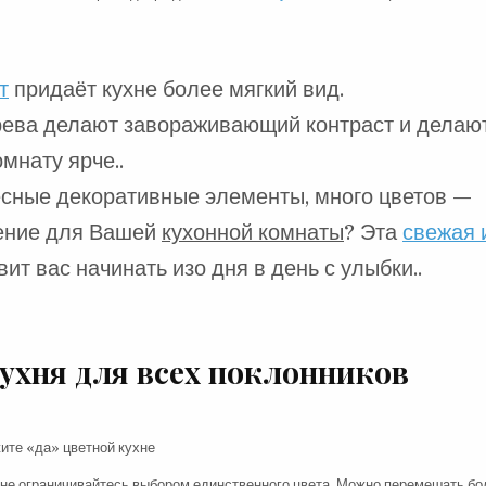
т
придаёт кухне более мягкий вид.
ерева делают завораживающий контраст и делаю
омнату ярче..
есные декоративные элементы, много цветов —
шение для Вашей
кухонной комнаты
? Эта
свежая 
ит вас начинать изо дня в день с улыбки..
ухня
для всех поклонников
 не ограничивайтесь выбором единственного цвета. Можно перемешать бо