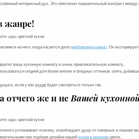
 особенный интересный дух. Это обеспечит поразительный контраст между 
в жанре!
агаемся на него, когда касается дело
меблировки комнат
. Он ассоциирует
вратит вашу кухонную комнату в очень привлекательную комнату..
спользоваться опцией для более мягких и бледных оттенков, опять добивш
щущать, если у вас
кухня
будет смотреться только так.
а отчего же и не
Вашей кухонно
еленого успокаивает психику, освобождает душу от скверных и лишних м
нимательными при подборе дизайна вашей
кухни в зеленом
цвете..