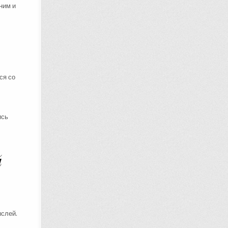
ним и
ся со
ись
й
ыслей.