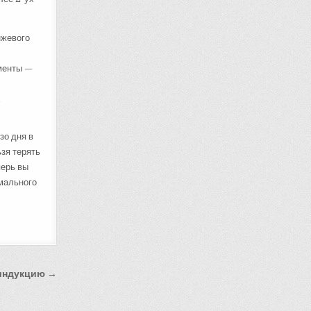
нжевого
аменты —
х
зо дня в
ьзя терять
перь вы
имального
 индукцию →