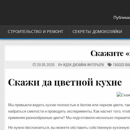
Skip
to
content
Публикац
СТРОИТЕЛЬСТВО И РЕМОНТ
СЕКРЕТЫ ДОМОХОЗЯЙКИ
Скажите «
POSTED
20.05.2020
ИДЕИ ДИЗАЙНА ИНТЕРЬЕРА
TAGGED
ВА
IN
Скажи да
цветной
кухне
Мы привыкли видеть кухню полностью в белом или черном цвете, так 
набраться смелости и проводить эксперименты. Как насчет того, чт
применяя разнообразные цвета? Мы подготовили несколько порази
Не нужно беспокоиться, вы можете обставить собственную кухонную к