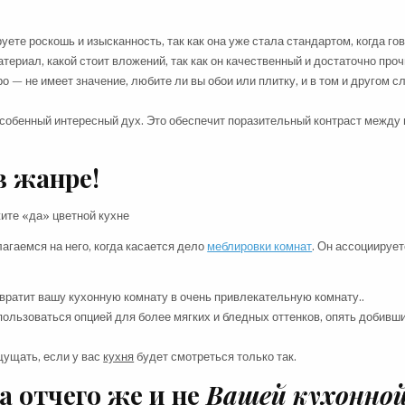
ете роскошь и изысканность, так как она уже стала стандартом, когда го
териал, какой стоит вложений, так как он качественный и достаточно проч
 — не имеет значение, любите ли вы обои или плитку, и в том и другом с
 особенный интересный дух. Это обеспечит поразительный контраст между 
в жанре!
агаемся на него, когда касается дело
меблировки комнат
. Он ассоциирует
вратит вашу кухонную комнату в очень привлекательную комнату..
спользоваться опцией для более мягких и бледных оттенков, опять добивш
щущать, если у вас
кухня
будет смотреться только так.
а отчего же и не
Вашей кухонно