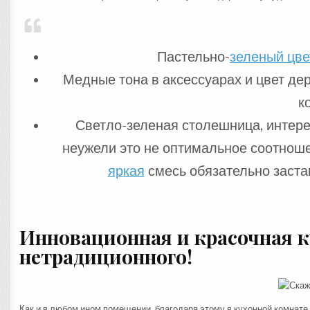
Пастельно-
зеленый цве
Медные тона в аксессуарах и цвет д
к
Светло-зеленая столешница, интер
неужели это не оптимальное соотно
яркая
смесь обязательно застав
Инновационная и красочная
к
нетрадиционного!
Как и в любом ином помещении, благодаря этому в кухонной комнате