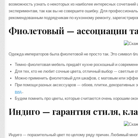
возможность узнать о некоторых из наиболее интересных сочетаний ц
экспериментам, так как вы не совершите ошибку. Для профессиональ
рекомендованным подрядчикам по кухонному ремонту, зарегистриров
Фиолетовый — ассоциации та
Одежда императоров была фиолетовой не просто так. Это символ бла
Темно-фиолетовая мебель придаёт кухне роскошный и современны
Для тех, кто не любит сочные цвета, отличный выбор — светлые от
Можно применить фиолетовый для шкафов, с матовым или эффек
При помощи разных аксессуаров — обоев, плитки, декоративных 
вид
..
Будем помнить про цветы, которые считаются очень хорошим око
Индиго — гарантия стиля, клас
Индиго — поразительный цвет по целому ряду причин. Любимый мно