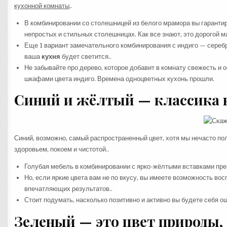
кухонной комнаты
..
В комбинировании со столешницей из белого мрамора вы гарантиру
непростых и стильных столешницах. Как все знают, это дорогой ма
Еще 1 вариант замечательного комбинирования с индиго — серебро
ваша
кухня
будет светится..
Не забывайте про дерево, которое добавит в комнату свежесть и
шкафами цвета индиго. Времена одноцветных кухонь прошли.
Синий и жёлтый — классика 
Синий, возможно, самый распространенный цвет, хотя мы нечасто пол
здоровьем, покоем и чистотой..
Голубая мебель в комбинировании с ярко-жёлтыми вставками пре
Но, если яркие цвета вам не по вкусу, вы имеете возможность во
впечатляющих результатов..
Стоит подумать, насколько позитивно и активно вы будете себя о
Зеленый — это цвет природы, 