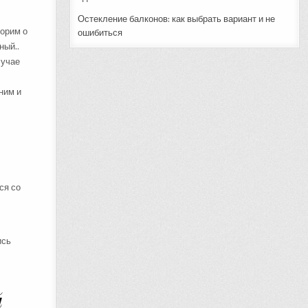
Остекление балконов: как выбрать вариант и не
ворим о
ошибиться
ный..
лучае
ним и
ся со
ись
й