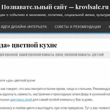
Познавательный сайт — krovlsale.ru
ии о событиях в экономике, политике, социальной жизни, культуре
ИДЕИ ДИЗАЙНА ИНТЕРЬЕРА
СОВЕТЫ И РЕКОМЕНДАЦИИ
да» цветной кухне
ШЕЙ КУХОННОЙ
,
ВАШЕЙ КУХОННОЙ КОМНАТЫ
,
КУХНЯ
,
КУХОННОЙ КОМНАТЫ
,
ЦВЕТНОЙ
как говорят, что она смотрится более ярким, чище и стильнее. Рекоменду
обы вдохнуть свежесть, настроение и прохладную атмосферу в кухонной ко
тельных
цветовых идей
для самой особой комнаты у Вас в доме..
омнату в любом цвете и выглядеть при этом прекрасно. Тут у вас появит