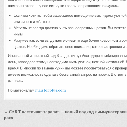
цветов и готово — у вас есть уже красочная разноцветная
кухня
..
Если вы хотите, чтобы ваше жилое помещение выглядела уютной,
или синего и жёлтого..
Мебель не всегда должна быть разнообразных цветов. Вы можете 
иным..
Разумеется, если вы думаете о чем-то еще более красочном и ор
цветов. Необходимо обратить свое внимание, какое настроение и 
Изысканный и приятный вид был достигнут благодаря комбинировани
день, благодаря этому необходимо быть уютной, нежной и стильной. 
время! В миссии по замене кухни вы можете посоветоваться с пров
имеете возможность сделать бесплатный запрос на проект. В ответ 
для вас..
По материалам
maistorplus.com
Навигация
← CAR T-клеточная терапия — новый подход к иммунотерап
по
рака