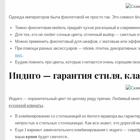
Одежда императоров была фиолетовой не просто так. Это символ бла
Темно-фиолетовая мебель придаёт кухне роскошный и современны
Для тех, кто не любит сочные цвета, отличный выбор — светлые от
Можно применить фиолетовый для шкафов, с матовым или эффек
При помощи разных аксессуаров — обоев, плитки, декоративных 
вид
..
Будем помнить про цветы, которые считаются очень хорошим око
Индиго — гарантия стиля, клас
Индиго — поразительный цвет по целому ряду причин. Любимый мно
кухонной комнаты
..
В комбинировании со столешницей из белого мрамора вы гарантиру
непростых и стильных столешницах. Как все знают, это дорогой ма
Еще 1 вариант замечательного комбинирования с индиго — серебро
ваша
кухня
будет светится..