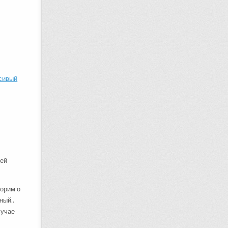
сивый
шей
ворим о
ный..
лучае