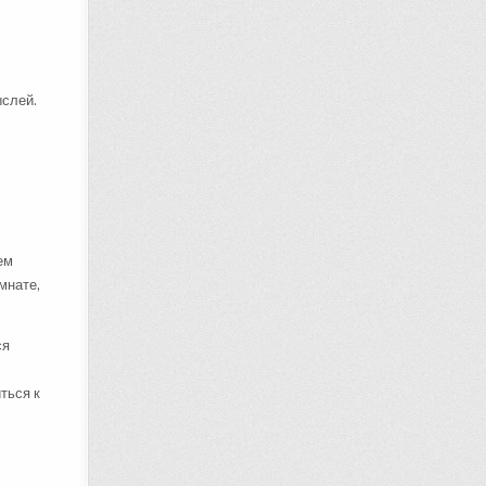
ыслей.
ем
мнате,
ся
ться к