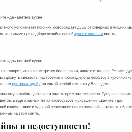
еленого успокаивает психику, освобождает душу от скверных и лишних м
нимательными при подборе дизайна вашей
кухни в зеленом
цвете..
как говорят, что она смотрится более ярким, чище и стильнее. Рекоменду
обы вдохнуть свежесть, настроение и прохладную атмосферу в кухонной ко
тельных
цветовых идей
для самой особой комнаты у Вас в доме..
омнату в любом цвете и выглядеть при этом прекрасно. Тут у вас появит
ветов, а еще о разных типах аксессуаров и украшений. Скажите «да»
ной консультации и удачной реализации ваших желаний вы можете обрати
анным на этом сайте..
йны и недоступности!