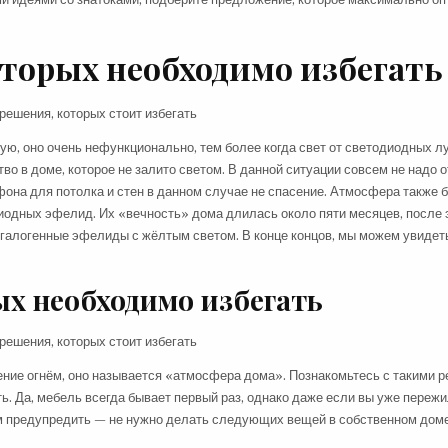
оторых необходимо
избегать
ю, оно очень нефункционально, тем более когда свет от светодиодных л
во в доме, которое не залито светом. В данной ситуации совсем не надо 
она для потолка и стен в данном случае не спасение. Атмосфера также 
иодных эфелид. Их «вечность» дома длилась около пяти месяцев, после 
 галогенные эфелиды с жёлтым светом. В конце концов, мы можем увидеть
ых необходимо
избегать
ение огнём, оно называется «атмосфера дома». Познакомьтесь с такими 
ь. Да, мебель всегда бывает первый раз, однако даже если вы уже пережи
том предупредить — не нужно делать следующих вещей в собственном доме