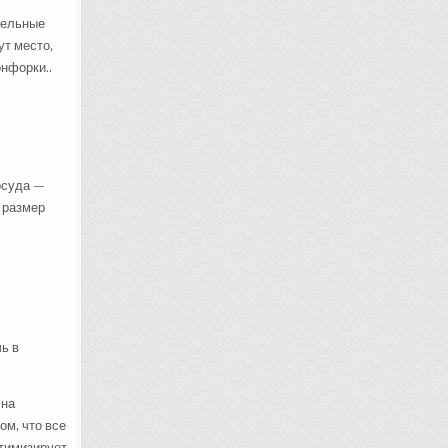
тельные
ут место,
онфорки..
осуда —
о размер
ь в
 на
ом, что все
птимизирует