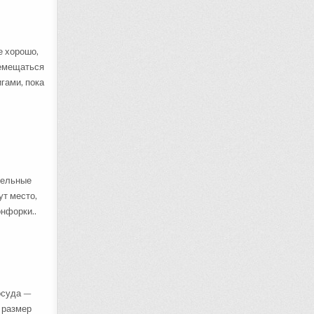
е хорошо,
ремещаться
гами, пока
тельные
ут место,
онфорки..
осуда —
о размер