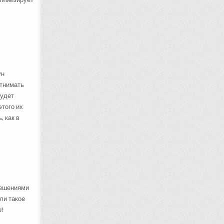
ун
отнимать
будет
этого их
, как в
решениями
ли такое
!