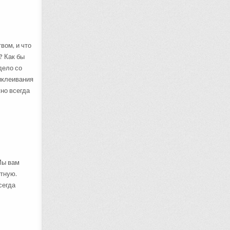
вом, и что
? Как бы
дело со
риклеивания
жно всегда
Мы вам
отную.
сегда