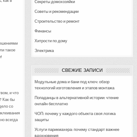
, как в
Секреты домохозяйки
Советы и рекомендации
Строительство и ремонт
Финансы
Хитрости по дому
решениями
ли такое
Электрика
!
СВЕЖИЕ ЗАПИСИ
Модульные дома и бани под ключ: обзор
технологий изготовления и этапов монтажа
вом, и что
Попаданцы в альтернативной истории: чтение
? Как бы
онлайн бесплатно
дело со
риклеивания
ЧОП: почему у каждого объекта своя логика
жно всегда
защиты
Услуги парикмахера: почему стандарт важнее
вдохновения