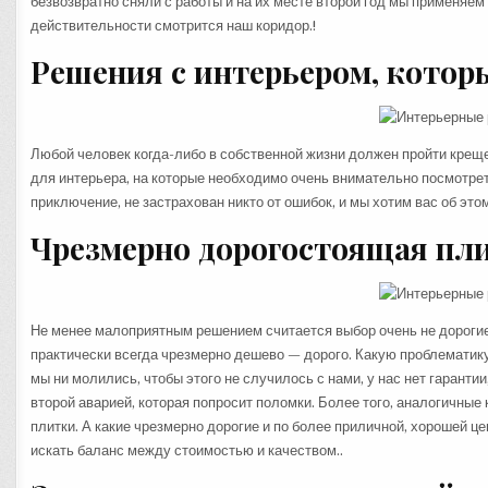
безвозвратно сняли с работы и на их месте второй год мы применяем
действительности смотрится наш коридор.!
Решения с интерьером, котор
Любой человек когда-либо в собственной жизни должен пройти крещ
для интерьера, на которые необходимо очень внимательно посмотрет
приключение, не застрахован никто от ошибок, и мы хотим вас об э
Чрезмерно дорогостоящая пли
Не менее малоприятным решением считается выбор очень не дорогие п
практически всегда чрезмерно дешево — дорого. Какую проблематик
мы ни молились, чтобы этого не случилось с нами, у нас нет гарантии
второй аварией, которая попросит поломки. Более того, аналогичные
плитки. А какие чрезмерно дорогие и по более приличной, хорошей ц
искать баланс между стоимостью и качеством..