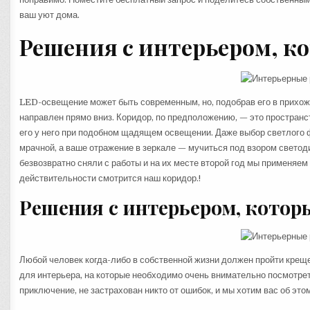
ваш уют дома.
Решения с интерьером, к
LED-освещение может быть современным, но, подобрав его в прихожу
направлен прямо вниз. Коридор, по предположению, — это пространст
его у него при подобном щадящем освещении. Даже выбор светлого ф
мрачной, а ваше отражение в зеркале — мучиться под взором светод
безвозвратно сняли с работы и на их месте второй год мы применяем
действительности смотрится наш коридор.!
Решения с интерьером, котор
Любой человек когда-либо в собственной жизни должен пройти крещ
для интерьера, на которые необходимо очень внимательно посмотрет
приключение, не застрахован никто от ошибок, и мы хотим вас об э