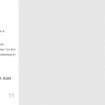
ь в
 на
ом, что все
птимизирует
х вам