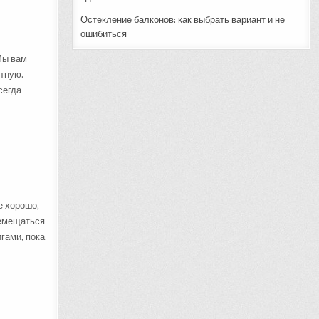
Остекление балконов: как выбрать вариант и не
ошибиться
Мы вам
отную.
сегда
е хорошо,
ремещаться
гами, пока