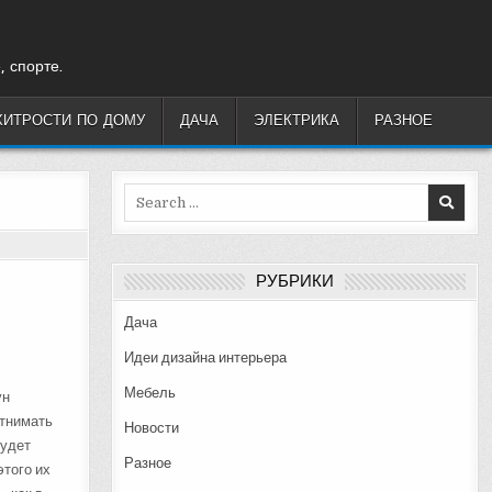
, спорте.
ХИТРОСТИ ПО ДОМУ
ДАЧА
ЭЛЕКТРИКА
РАЗНОЕ
Search
for:
РУБРИКИ
Дача
Идеи дизайна интерьера
Мебель
ун
отнимать
Новости
будет
Разное
этого их