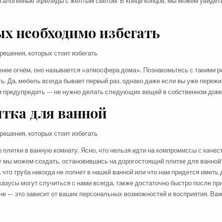
 галогенные эфелиды с жёлтым светом. В конце концов, мы можем увидеть
ых необходимо
избегать
ение огнём, оно называется «атмосфера дома». Познакомьтесь с такими 
ь. Да, мебель всегда бывает первый раз, однако даже если вы уже пережи
том предупредить — не нужно делать следующих вещей в собственном доме
тка для ванной
литки в ванную комнату. Ясно, что нельзя идти на компромиссы с качест
у мы можем создать, остановившись на дорогостоящий плитке для ванной
, что труба никогда не лопнет в нашей ванной или что нам придется иметь 
 казусы могут случиться с нами всегда, также достаточно быстро после п
ене — это зависит от ваших персональных возможностей и восприятия. Ва