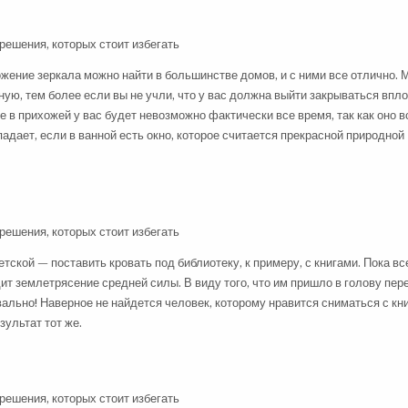
жение зеркала можно найти в большинстве домов, и с ними все отлично. 
ную, тем более если вы не учли, что у вас должна выйти закрываться впл
 в прихожей у вас будет невозможно фактически все время, так как оно в
адает, если в ванной есть окно, которое считается прекрасной природной
тской — поставить кровать под библиотеку, к примеру, с книгами. Пока вс
одит землетрясение средней силы. В виду того, что им пришло в голову пе
вально! Наверное не найдется человек, которому нравится сниматься с кни
зультат тот же.