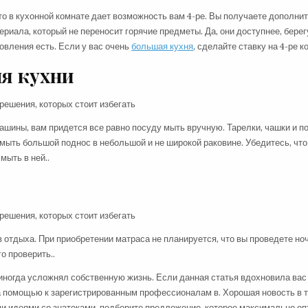
сто в кухонной комнате дает возможность вам 4-ре. Вы получаете дополни
риала, который не переносит горячие предметы. Да, они доступнее, берег
товления есть. Если у вас очень
большая кухня
, сделайте ставку на 4-ре к
я кухни
шины, вам придется все равно посуду мыть вручную. Тарелки, чашки и п
омыть большой поднос в небольшой и не широкой раковине. Убедитесь, чт
мыть в ней..
 отдыха. При приобретении матраса не планируется, что вы проведете ноч
о проверить..
 иногда усложнял собственную жизнь. Если данная статья вдохновила вас
а помощью к зарегистрированным профессионалам в. Хорошая новость в т
и идеями со знатоками, подберите предложение, которое максимально о