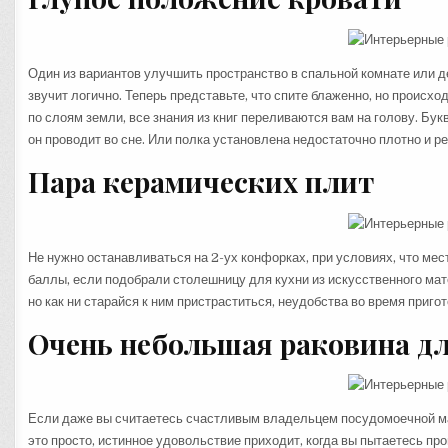
Один из вариантов улучшить пространство в спальной комнате или де
звучит логично. Теперь представьте, что спите блаженно, но происх
по слоям земли, все знания из книг переливаются вам на голову. Бук
он проводит во сне. Или полка установлена недостаточно плотно и ре
Пара керамических плит
Не нужно останавливаться на 2-ух конфорках, при условиях, что ме
баллы, если подобрали столешницу для кухни из искусственного мате
но как ни старайся к ним пристраститься, неудобства во время приго
Очень небольшая раковина дл
Если даже вы считаетесь счастливым владельцем посудомоечной ма
это просто, истинное удовольствие приходит, когда вы пытаетесь пр