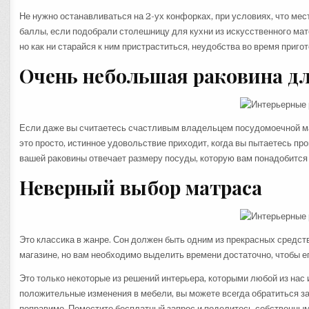
Не нужно останавливаться на 2-ух конфорках, при условиях, что ме
баллы, если подобрали столешницу для кухни из искусственного мате
но как ни старайся к ним пристраститься, неудобства во время приго
Очень небольшая раковина дл
Если даже вы считаетесь счастливым владельцем посудомоечной ма
это просто, истинное удовольствие приходит, когда вы пытаетесь пр
вашей раковины отвечает размеру посуды, которую вам понадобится 
Неверный выбор матраса
Это классика в жанре. Сон должен быть одним из прекрасных средств
магазине, но вам необходимо выделить времени достаточно, чтобы ег
Это только некоторые из решений интерьера, которыми любой из нас
положительные изменения в мебели, вы можете всегда обратиться з
поправимо. Поместите бесплатный запрос и поделитесь собственным