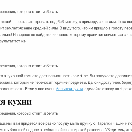
тской — поставить кровать под библиотеку, к примеру, с книгами. Пока вс
одит землетрясение средней силы. В виду того, что им пришло в голову пе
вально! Наверное не найдется человек, которому нравится сниматься с кни
зультат тот же.
сто в кухонной комнате дает возможность вам 4-ре. Вы получаете дополни
риала, который не переносит горячие предметы. Да, они доступнее, берег
товления есть. Если у вас очень
большая кухня
, сделайте ставку на 4-ре к
я кухни
шины, вам придется все равно посуду мыть вручную. Тарелки, чашки и п
омыть большой поднос в небольшой и не широкой раковине. Убедитесь, чт