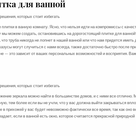
тка для ванной
литки в ванную комнату. Ясно, что нельзя идти на компромиссы с качест
у мы можем создать, остановившись на дорогостоящий плитке для ванной
, что труба никогда не лопнет в нашей ванной или что нам придется иметь 
 казусы могут случиться с нами всегда, также достаточно быстро после п
ене — это зависит от ваших персональных возможностей и восприятия. Ва
жение зеркала можно найти в большинстве домов, и с ними все отлично. 
ную, тем более если вы не учли, что у вас должна выйти закрываться впл
 в прихожей у вас будет невозможно фактически все время, так как оно в
адает, если в ванной есть окно, которое считается прекрасной природной