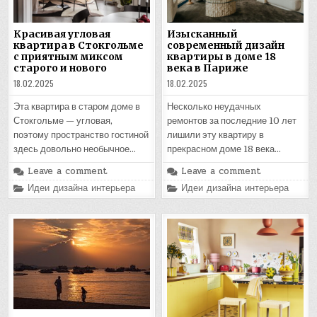
Красивая угловая
Изысканный
квартира в Стокгольме
современный дизайн
с приятным миксом
квартиры в доме 18
старого и нового
века в Париже
18.02.2025
18.02.2025
Эта квартира в старом доме в
Несколько неудачных
Стокгольме — угловая,
ремонтов за последние 10 лет
поэтому пространство гостиной
лишили эту квартиру в
здесь довольно необычное…
прекрасном доме 18 века…
Leave a comment
Leave a comment
Posted
Posted
Идеи дизайна интерьера
Идеи дизайна интерьера
in
in