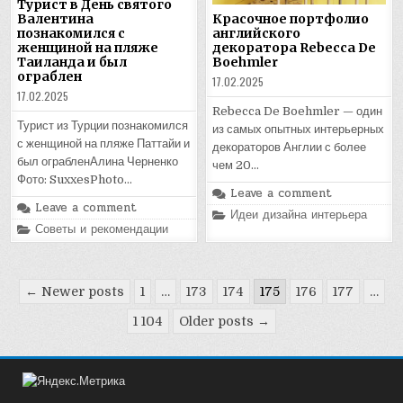
Турист в День святого
Валентина
Красочное портфолио
познакомился с
английского
женщиной на пляже
декоратора Rebecca De
Таиланда и был
Boehmler
ограблен
17.02.2025
17.02.2025
Rebecca De Boehmler — один
Турист из Турции познакомился
из самых опытных интерьерных
с женщиной на пляже Паттайи и
декораторов Англии с более
был ограбленАлина Черненко
чем 20…
Фото: SuxxesPhoto…
Leave a comment
Leave a comment
Posted
Идеи дизайна интерьера
in
Posted
Советы и рекомендации
in
Пагинация
← Newer posts
1
…
173
174
175
176
177
…
записей
1 104
Older posts →