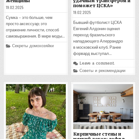
женщины
удачным трансфером и
поможет ЦСКА»
19.02.2025
19.02.2025
Сумка – это больше, чем
Бывший футболист ЦСКА
просто аксессуар; это
Евгений Алдонин оценил
отражение личности, способ
переход бразильского
самовыражения. В мире моды…
нападающего Алеррандро
Posted
Секреты домохозяйки
в московский клуб. Ранее
in
форвард выступал…
Leave a comment
Posted
Советы и рекомендации
in
Кирпичные стены и
мягкий декор: лофт в