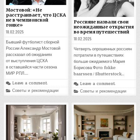
Мостовой: «Не
расстраивает, что ЦСКА
не в чемпионской
Россияне назвали свои
гонке»
неожиданные открытия
18.02.2025
во время путешествий
18.02.2025
Бывший футболист сборной
России Александр Мостовой
Четверть опрошенных россиян
рассказал об ожиданиях
потратили в путешествиях
от выступления ЦСКА
больше ожидаемого Мария
в оставшейся части сезона
Борисова Фото: fokke
МИР РПЛ….
baarssen / Shutterstock…
Leave a comment
Leave a comment
Posted
Советы и рекомендации
Posted
Советы и рекомендации
in
in