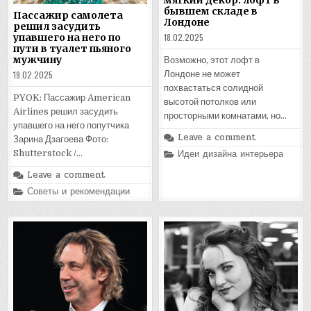
бывшем складе в
Пассажир самолета
Лондоне
решил засудить
18.02.2025
упавшего на него по
пути в туалет пьяного
мужчину
Возможно, этот лофт в
Лондоне не может
19.02.2025
похвастаться солидной
PYOK: Пассажир American
высотой потолков или
Airlines решил засудить
просторными комнатами, но…
упавшего на него попутчика
Leave a comment
Зарина Дзагоева Фото:
Posted
Идеи дизайна интерьера
Shutterstock /…
in
Leave a comment
Posted
Советы и рекомендации
in