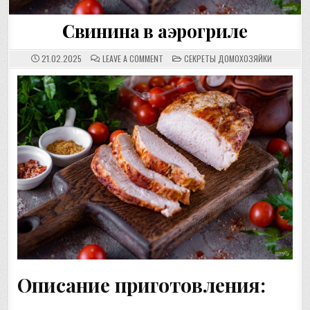
Свинина в аэрогриле
ON
POSTED
21.02.2025
LEAVE A COMMENT
СЕКРЕТЫ ДОМОХОЗЯЙКИ
СВИНИНА
IN
В
АЭРОГРИЛЕ
Описание приготовления: