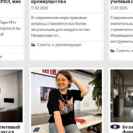
 РПЛ, мне
преимущества
учебный 
17.02.2025
17.02.2025
В современном мире правовые
Современное
Пари НН»
вопросы становятся все более
значительны
гласился бы
актуальными для каждого из нас.
стремительн
ой
Независимо от…
Инновацион
инструменты
Posted
Советы и рекомендации
in
Posted
Советы 
in
и
ременный
Бела
ауса в
фоне