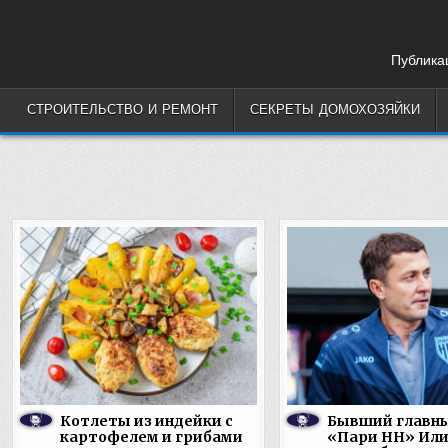
Skip
to
content
Публикац
СТРОИТЕЛЬСТВО И РЕМОНТ
СЕКРЕТЫ ДОМОХОЗЯЙКИ
Котлеты из индейки с
Бывший главны
картофелем и грибами
«Пари НН» Или