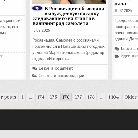
дача
В Росавиации объяснили
16.02.2025
вынужденную посадку
следовавшего из Египта в
адиционный
Продолговат
Калининград самолета
икаго, его
пространств
16.02.2025
льно
расположил
здании. Дел
Росавиация: Самолет с россиянами
приземлился в Польше из-за погодных
Leave a
условий Мария Большакова (редактор
Posted
ра
Идеи диз
отдела «Интернет…
in
Leave a comment
Posted
Советы и рекомендации
in
r posts
1
…
174
175
176
177
178
…
1 104
Older