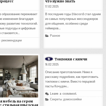
процесс
что нужно знать
17.02.2025
 образование переживает
В последние годы Discord стал одним
е изменения благодаря
из самых популярных мессенджеров
ому развитию технологий.
для общения, особенно среди
ные подходы и цифровые
геймеров…
 становятся…
Posted
Разное
in
и рекомендации
Токпокки с кимчи
16.02.2025
Описание приготовления: Ниже я
расскажу подробнее, как приготовить
токпокки с кимчи. Вместо перцовой
пасты Кочудян…
Leave a comment
Posted
Секреты домохозяйки
я мебель на сером
in
: стильная шведская