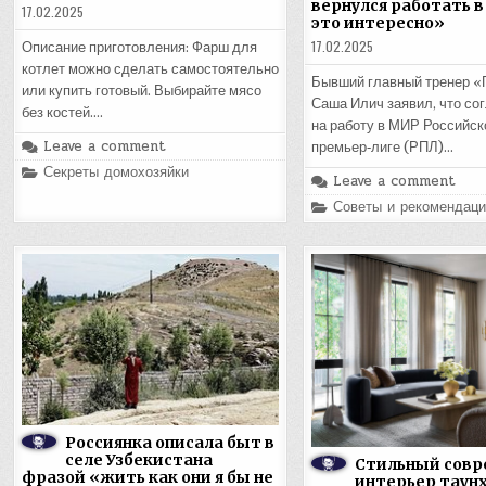
вернулся работать в
17.02.2025
это интересно»
17.02.2025
Описание приготовления: Фарш для
котлет можно сделать самостоятельно
Бывший главный тренер «
или купить готовый. Выбирайте мясо
Саша Илич заявил, что со
без костей….
на работу в МИР Российск
Leave a comment
премьер‑лиге (РПЛ)…
Posted
Секреты домохозяйки
Leave a comment
in
Posted
Советы и рекомендаци
in
Россиянка описала быт в
селе Узбекистана
Стильный сов
фразой «жить как они я бы не
интерьер таунх