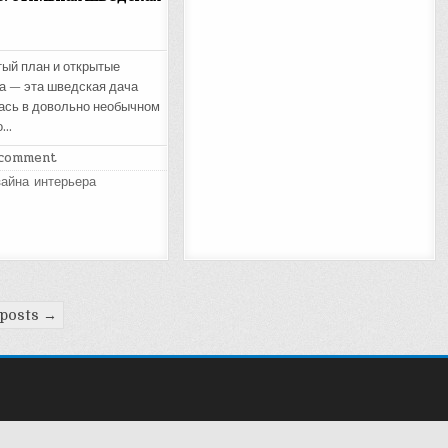
ый план и открытые
а — эта шведская дача
ась в довольно необычном
о…
 comment
айна интерьера
 posts →