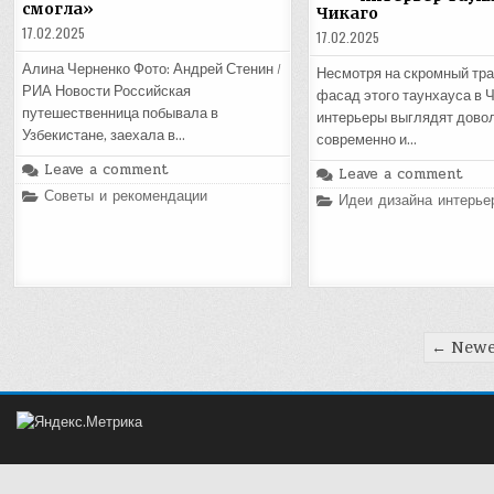
смогла»
Чикаго
17.02.2025
17.02.2025
Алина Черненко Фото: Андрей Стенин /
Несмотря на скромный тр
РИА Новости Российская
фасад этого таунхауса в Ч
путешественница побывала в
интерьеры выглядят дово
Узбекистане, заехала в…
современно и…
Leave a comment
Leave a comment
Posted
Советы и рекомендации
Posted
Идеи дизайна интерье
in
in
Пагинация
← Newe
записей