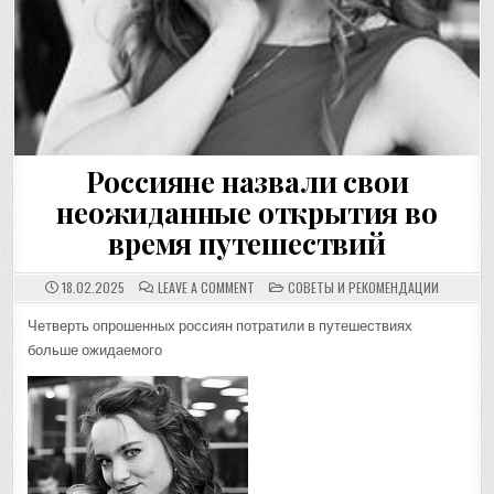
Россияне назвали свои
неожиданные открытия во
время путешествий
ON
POSTED
18.02.2025
LEAVE A COMMENT
СОВЕТЫ И РЕКОМЕНДАЦИИ
РОССИЯНЕ
IN
НАЗВАЛИ
СВОИ
Четверть опрошенных россиян потратили в путешествиях
НЕОЖИДАННЫЕ
больше ожидаемого
ОТКРЫТИЯ
ВО
ВРЕМЯ
ПУТЕШЕСТВИЙ