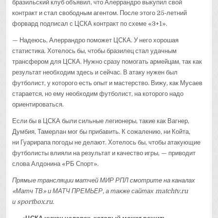
бразильский клуб объявил, что Алеррандро выкупил свой
контракт и стал свободным агентом. После этого 25‑летний
форвард подписал с ЦСКА контракт по схеме «3+1».
— Надеюсь, Алеррандро поможет ЦСКА. У него хорошая
статистика. Хотелось бы, чтобы бразилец стал удачным
трансфером для ЦСКА. Нужно сразу помогать армейцам, так как
результат необходим здесь и сейчас. В атаку нужен был
футболист, у которого есть опыт и мастерство. Вижу, как Мусаев
старается, но ему необходим футболист, на которого надо
ориентироваться.
Если бы в ЦСКА были сильные легионеры, такие как Вагнер,
Думбия, Тамерлан мог бы прибавить. К сожалению, ни Койта,
ни Гуарирапа погоды не делают. Хотелось бы, чтобы атакующие
футболисты влияли на результат и качество игры, — приводит
слова Алдонина «РБ Спорт».
Прямые трансляции матчей МИР РПЛ смотрите на каналах
«Матч ТВ» и МАТЧ ПРЕМЬЕР, а также сайтах matchtv.ru
и sportbox.ru.