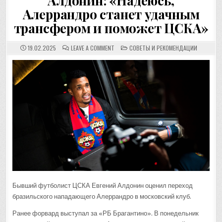
Алдонин: «Надеюсь,
Алеррандро станет удачным
трансфером и поможет ЦСКА»
ON
POSTED
19.02.2025
LEAVE A COMMENT
СОВЕТЫ И РЕКОМЕНДАЦИИ
АЛДОНИН:
IN
«НАДЕЮСЬ,
АЛЕРРАНДРО
СТАНЕТ
УДАЧНЫМ
ТРАНСФЕРОМ
И
ПОМОЖЕТ
ЦСКА»
Бывший футболист ЦСКА Евгений Алдонин оценил переход
бразильского нападающего Алеррандро в московский клуб.
Ранее форвард выступал за «РБ Брагантино». В понедельник