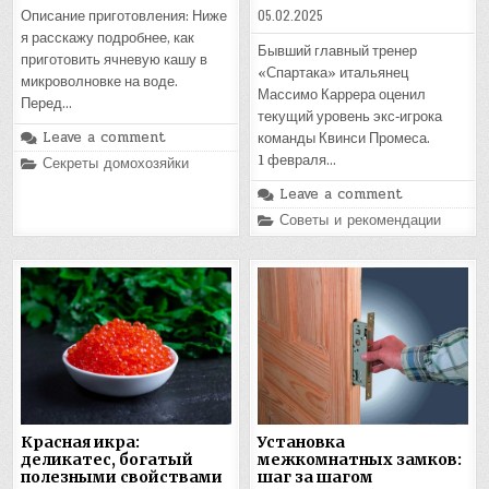
05.02.2025
Описание приготовления: Ниже
я расскажу подробнее, как
Бывший главный тренер
приготовить ячневую кашу в
«Спартака» итальянец
микроволновке на воде.
Массимо Каррера оценил
Перед…
текущий уровень экс‑игрока
Leave a comment
команды Квинси Промеса.
Posted
1 февраля…
Секреты домохозяйки
in
Leave a comment
Posted
Советы и рекомендации
in
Красная икра:
Установка
деликатес, богатый
межкомнатных замков:
полезными свойствами
шаг за шагом