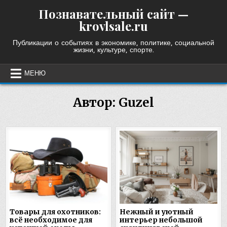
Skip
Познавательный сайт —
to
krovlsale.ru
content
Публикации о событиях в экономике, политике, социальной
жизни, культуре, спорте.
МЕНЮ
Автор:
Guzel
Товары для охотников:
Нежный и уютный
всё необходимое для
интерьер небольшой