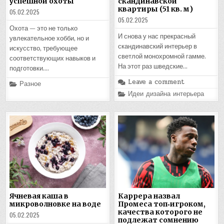
успешной охоты
скандинавской
квартиры (51 кв. м)
05.02.2025
05.02.2025
Охота — это не только
И снова у нас прекрасный
увлекательное хобби, но и
скандинавский интерьер в
искусство, требующее
светлой монохромной гамме.
соответствующих навыков и
На этот раз шведские…
подготовки….
Leave a comment
Posted
Разное
in
Posted
Идеи дизайна интерьера
in
Ячневая каша в
Каррера назвал
микроволновке на воде
Промеса топ‑игроком,
качества которого не
05.02.2025
подлежат сомнению