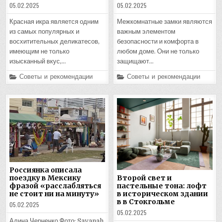
05.02.2025
05.02.2025
Красная икра является одним
Межкомнатные замки являются
из самых популярных и
важным элементом
восхитительных деликатесов,
безопасности и комфорта в
имеющим не только
любом доме. Они не только
изысканный вкус,…
защищают…
Posted
Posted
Советы и рекомендации
Советы и рекомендации
in
in
Россиянка описала
поездку в Мексику
Второй свет и
фразой «расслабляться
пастельные тона: лофт
не стоит ни на минуту»
в историческом здании
в в Стокгольме
05.02.2025
05.02.2025
Алина Черненко Фото: Savanah