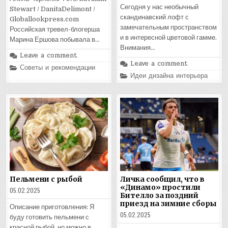
Сегодня у нас необычный
Stewart / DanitaDelimont /
скандинавский лофт с
Globallookpress.com
замечательным пространством
Российская тревел-блогерша
и в интересной цветовой гамме.
Марина Ершова побывала в…
Внимания…
Leave a comment
Leave a comment
Posted
Советы и рекомендации
in
Posted
Идеи дизайна интерьера
in
Пельмени с рыбой
Личка сообщил, что в
«Динамо» простили
05.02.2025
Бителло за поздний
приезд на зимние сборы
Описание приготовления: Я
05.02.2025
буду готовить пельмени с
красной рыбой, но можно в