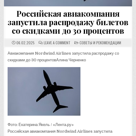
Российская авиакомпания
запустила распродажу билетов
со скидками до 30 процентов
ON
POSTED
06.02.2025
LEAVE A COMMENT
СОВЕТЫ И РЕКОМЕНДАЦИИ
РОССИЙСКАЯ
IN
АВИАКОМПАНИЯ
ЗАПУСТИЛА
Авиакомпания Nordwind Airlines запустила распродажу со
РАСПРОДАЖУ
скидками до 30 процентовАлина Черненко
БИЛЕТОВ
СО
СКИДКАМИ
ДО
30
ПРОЦЕНТОВ
Фото: Екатерина Якель / «Лента.ру»
Российская авиакомпания Nordwind Airlines запустила