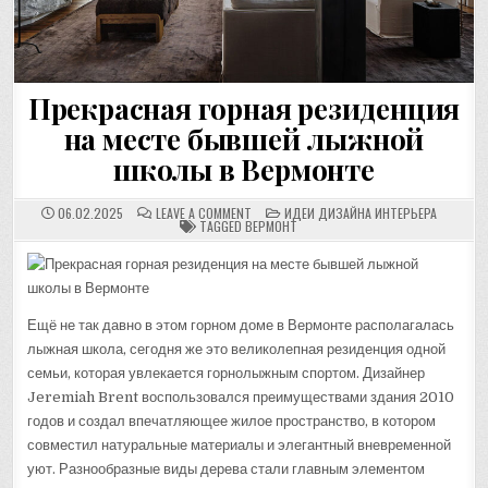
Прекрасная горная резиденция
на месте бывшей лыжной
школы в Вермонте
ON
POSTED
06.02.2025
LEAVE A COMMENT
ИДЕИ ДИЗАЙНА ИНТЕРЬЕРА
ПРЕКРАСНАЯ
IN
TAGGED
ВЕРМОНТ
ГОРНАЯ
РЕЗИДЕНЦИЯ
НА
МЕСТЕ
БЫВШЕЙ
ЛЫЖНОЙ
ШКОЛЫ
Ещё не так давно в этом горном доме в Вермонте располагалась
В
ВЕРМОНТЕ
лыжная школа, сегодня же это великолепная резиденция одной
семьи, которая увлекается горнолыжным спортом. Дизайнер
Jeremiah Brent воспользовался преимуществами здания 2010
годов и создал впечатляющее жилое пространство, в котором
совместил натуральные материалы и элегантный вневременной
уют. Разнообразные виды дерева стали главным элементом