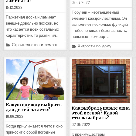
ламината?
05.07.2022
15.12.2022
Поручни – неотъемлемый
Паркетная доска и ламинат
элемент каждой лестницы. Он
внешне довольно похожи, но
выполняет несколько функций
что касается всех остальных
– обеспечивает безопасность,
характеристик, то различия…
повышает комфорт…
Posted
Строительство и ремонт
Posted
Хитрости по дому
in
in
Какую одежду выбрать
Как выбрать новые окна
для детей на лето?
этой весной? Какой
10.06.2022
стиль выбрать?
02.05.2022
Когда приближается лето и оно
приносит с собой погодные
К преимуществам