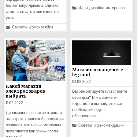
более популярными. Однако
Posted
Идеи дизайна интерьера
in
стоит знать, что они известны
уже…
Posted
Секреты домохозяйки
in
Магазин оснащения e-
legrand
08.02.2022
Какой магазин
электротоваров
Вы ремонтируете или строите
выбрать
свой дом? В магазине e-
11.02.2022
legrand.ru вы найдете все
необходимое для
Динамичное развитие отрасли
обеспечения…
электротехнической продукции
Posted
Советы и рекомендации
означает, что новые магазины
in
появляются как грибы после