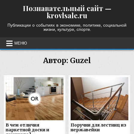
Skip
Познавательный сайт —
to
krovlsale.ru
content
Публикации о событиях в экономике, политике, социальной
жизни, культуре, спорте.
МЕНЮ
Автор:
Guzel
В чем отличия
Поручни для лестниц из
паркетной доски и
нержавейки