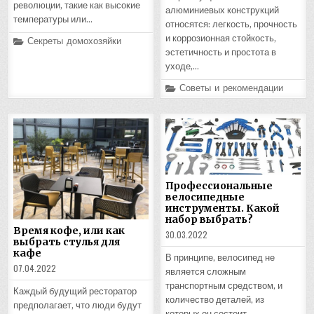
революции, такие как высокие
алюминиевых конструкций
температуры или…
относятся: легкость, прочность
и коррозионная стойкость,
Posted
Секреты домохозяйки
in
эстетичность и простота в
уходе,…
Posted
Советы и рекомендации
in
Профессиональные
велосипедные
инструменты. Какой
набор выбрать?
Время кофе, или как
30.03.2022
выбрать стулья для
кафе
В принципе, велосипед не
07.04.2022
является сложным
транспортным средством, и
Каждый будущий ресторатор
количество деталей, из
предполагает, что люди будут
которых он состоит,…