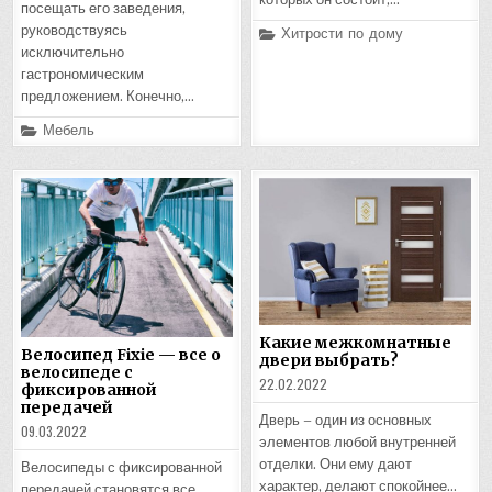
посещать его заведения,
Posted
руководствуясь
Хитрости по дому
in
исключительно
гастрономическим
предложением. Конечно,…
Posted
Мебель
in
Какие межкомнатные
Велосипед Fixie — все о
двери выбрать?
велосипеде с
22.02.2022
фиксированной
передачей
Дверь – один из основных
09.03.2022
элементов любой внутренней
отделки. Они ему дают
Велосипеды с фиксированной
характер, делают спокойнее…
передачей становятся все