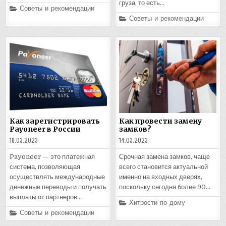
груза, то есть…
Posted
Советы и рекомендации
in
Posted
Советы и рекомендации
in
Как зарегистрировать
Как провести замену
Payoneer в России
замков?
18.03.2023
14.03.2023
Payoneer — это платежная
Срочная замена замков, чаще
система, позволяющая
всего становится актуальной
осуществлять международные
именно на входных дверях,
денежные переводы и получать
поскольку сегодня более 90…
выплаты от партнеров…
Posted
Хитрости по дому
in
Posted
Советы и рекомендации
in