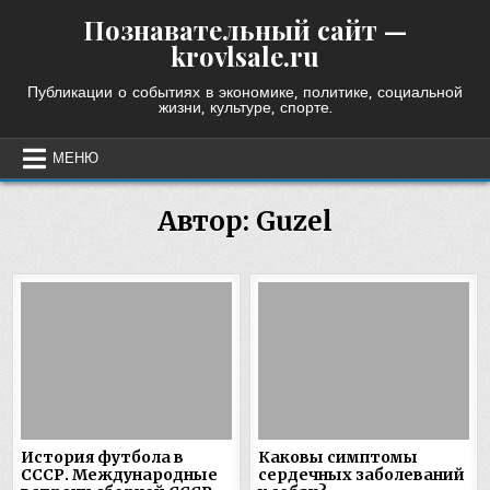
Skip
Познавательный сайт —
to
krovlsale.ru
content
Публикации о событиях в экономике, политике, социальной
жизни, культуре, спорте.
МЕНЮ
Автор:
Guzel
История футбола в
Каковы симптомы
СССР. Международные
сердечных заболеваний