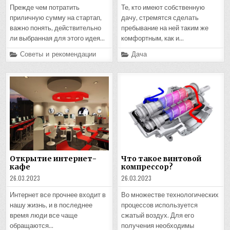
Прежде чем потратить
Те, кто имеют собственную
приличную сумму на стартап,
дачу, стремятся сделать
важно понять, действительно
пребывание на ней таким же
ли выбранная для этого идея…
комфортным, как и…
Posted
Posted
Советы и рекомендации
Дача
in
in
Открытие интернет-
Что такое винтовой
кафе
компрессор?
26.03.2023
26.03.2023
Интернет все прочнее входит в
Во множестве технологических
нашу жизнь, и в последнее
процессов используется
время люди все чаще
сжатый воздух. Для его
обращаются…
получения необходимы