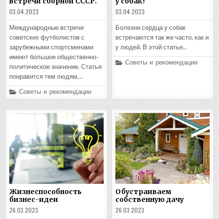
встречи сборной СССР.
у собак?
03.04.2023
03.04.2023
Международные встречи
Болезни сердца у собак
советских футболистов с
встречаются так же часто, как и
зарубежными спортсменами
у людей. В этой статье…
имеют большое общественно-
Posted
Советы и рекомендации
политическое значение. Статья
in
понравится тем людям,…
Posted
Советы и рекомендации
in
Жизнеспособность
Обустраиваем
бизнес-идеи
собственную дачу
26.03.2023
26.03.2023