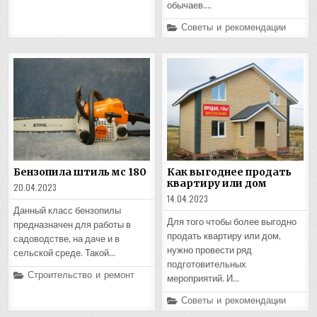
обычаев….
Posted
Советы и рекомендации
in
Бензопила штиль мс 180
Как выгоднее продать
квартиру или дом
20.04.2023
14.04.2023
Данный класс бензопилы
Для того чтобы более выгодно
предназначен для работы в
продать квартиру или дом,
садоводстве, на даче и в
нужно провести ряд
сельской среде. Такой…
подготовительных
Posted
Строительство и ремонт
мероприятий. И…
in
Posted
Советы и рекомендации
in