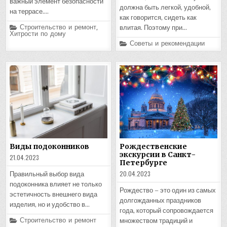
важный элемент безопасности
должна быть легкой, удобной,
на террасе….
как говорится, сидеть как
Posted
Строительство и ремонт
,
влитая. Поэтому при…
in
Хитрости по дому
Posted
Советы и рекомендации
in
Виды подоконников
Рождественские
экскурсии в Санкт-
21.04.2023
Петербурге
20.04.2023
Правильный выбор вида
подоконника влияет не только
Рождество – это один из самых
эстетичность внешнего вида
долгожданных праздников
изделия, но и удобство в…
года, который сопровождается
Posted
Строительство и ремонт
множеством традиций и
in