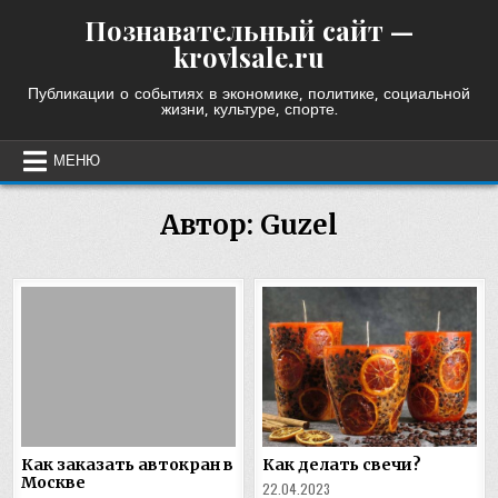
Skip
Познавательный сайт —
to
krovlsale.ru
content
Публикации о событиях в экономике, политике, социальной
жизни, культуре, спорте.
МЕНЮ
Автор:
Guzel
Как заказать автокран в
Как делать свечи?
Москве
22.04.2023