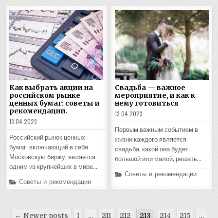
Как выбрать акции на
Свадьба — важное
российском рынке
мероприятие, и как к
ценных бумаг: советы и
нему готовиться
рекомендации.
13.04.2023
13.04.2023
Первым важным событием в
Российский рынок ценных
жизни каждого является
бумаг, включающий в себя
свадьба, какой она будет
Московскую биржу, является
большой или малой, решать…
одним из крупнейших в мире….
Posted
Советы и рекомендации
in
Posted
Советы и рекомендации
in
Пагинация
← Newer posts
1
…
211
212
213
214
215
…