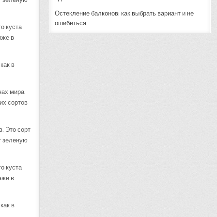
Остекление балконов: как выбрать вариант и не
ошибиться
го куста
аже в
как в
нах мира.
их сортов
. Это сорт
т зеленую
го куста
аже в
как в