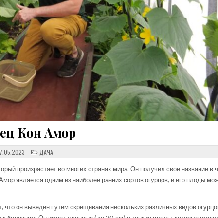
ец Кон Амор
POSTED
7.05.2023
ДАЧА
IN
торый произрастает во многих странах мира. Он получил свое название в 
 Амор является одним из наиболее ранних сортов огурцов, и его плоды мо
т, что он выведен путем скрещивания нескольких различных видов огурцов
 к болезням. Он имеет длинные (до 20 см) и тонкие плоды, которые имею