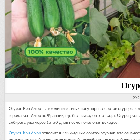
Огур
2
Огурец Кон Амор – это один из самых популярных сортов огурцов, ко
города Кон-Амор во Франции, где был выведен этот сорт. Огурец Кон
собирать уже через 45-50 дней после появления всходов.
Огурец Кон Амор
относится к гибридным сортам огурцов, что означае
огурцов, который отличается высокой урожайностью и устойчивостью