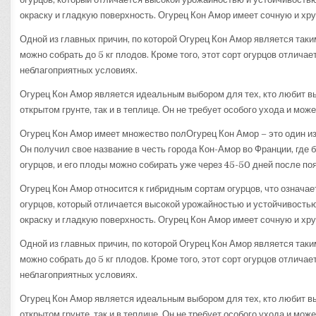
окраску и гладкую поверхность. Огурец Кон Амор имеет сочную и хр
Одной из главных причин, по которой Огурец Кон Амор является таки
можно собрать до 5 кг плодов. Кроме того, этот сорт огурцов отлич
неблагоприятных условиях.
Огурец Кон Амор является идеальным выбором для тех, кто любит вы
открытом грунте, так и в теплице. Он не требует особого ухода и мо
Огурец Кон Амор имеет множество полОгурец Кон Амор – это один из
Он получил свое название в честь города Кон-Амор во Франции, где 
огурцов, и его плоды можно собирать уже через 45-50 дней после по
Огурец Кон Амор относится к гибридным сортам огурцов, что означае
огурцов, который отличается высокой урожайностью и устойчивостью
окраску и гладкую поверхность. Огурец Кон Амор имеет сочную и хр
Одной из главных причин, по которой Огурец Кон Амор является таки
можно собрать до 5 кг плодов. Кроме того, этот сорт огурцов отлич
неблагоприятных условиях.
Огурец Кон Амор является идеальным выбором для тех, кто любит вы
открытом грунте, так и в теплице. Он не требует особого ухода и мо