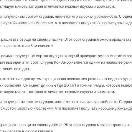
устящую мякоть, которая отличается нежным вкусом и ароматом.
м популярным сортом огурцов, является его высокая урожайность. С одно
ается устойчивостью к болезням, что позволяет получать хорошие урожаи д
ращивать овощи на своем участке. Этот сорт огурцов можно выращивать 
жет вырастать в любом климате.
 самых популярных сортов огурцов, который произрастает во многих стра
был выведен этот сорт. Огурец Кон Амор является одним из наиболее ранн
явления всходов.
т, что он выведен путем скрещивания нескольких различных видов огурцов
 к болезням. Он имеет длинные (до 20 см) и тонкие плоды, которые имею
устящую мякоть, которая отличается нежным вкусом и ароматом.
м популярным сортом огурцов, является его высокая урожайность. С одно
ается устойчивостью к болезням, что позволяет получать хорошие урожаи д
ращивать овощи на своем участке. Этот сорт огурцов можно выращивать 
жет вырастать в любом климате.