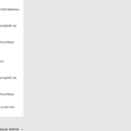
ти витамины
алорий на
ользован
ают
алорий на
ользован
 участке.
ные мячи →