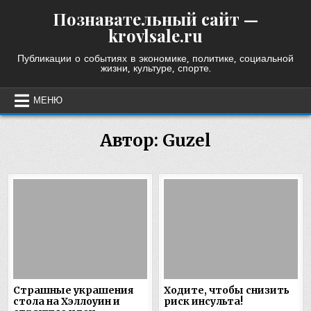
Skip
Познавательный сайт —
to
krovlsale.ru
content
Публикации о событиях в экономике, политике, социальной
жизни, культуре, спорте.
МЕНЮ
Автор:
Guzel
Страшные украшения
Ходите, чтобы снизить
стола на Хэллоуин и
риск инсульта!