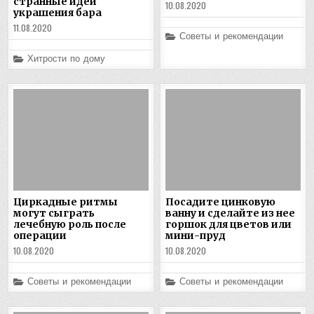
странные идеи
10.08.2020
украшения бара
11.08.2020
Posted
Советы и рекомендации
in
Posted
Хитрости по дому
in
Циркадные ритмы
Посадите цинковую
могут сыграть
ванну и сделайте из нее
лечебную роль после
горшок для цветов или
операции
мини-пруд
10.08.2020
10.08.2020
Posted
Posted
Советы и рекомендации
Советы и рекомендации
in
in