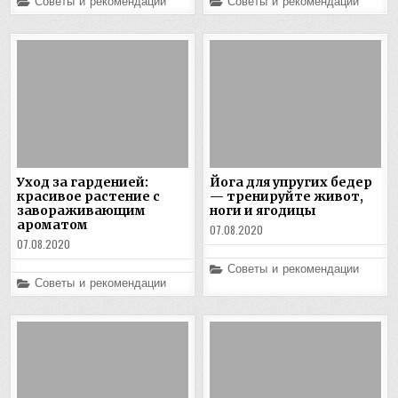
Posted
Posted
Советы и рекомендации
Советы и рекомендации
in
in
Уход за гарденией:
Йога для упругих бедер
красивое растение с
— тренируйте живот,
завораживающим
ноги и ягодицы
ароматом
07.08.2020
07.08.2020
Posted
Советы и рекомендации
in
Posted
Советы и рекомендации
in