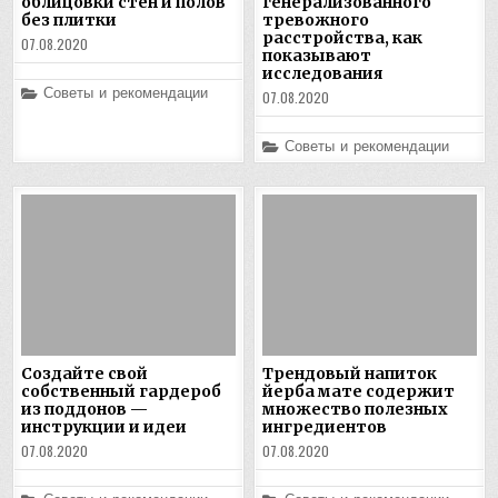
облицовки стен и полов
генерализованного
без плитки
тревожного
расстройства, как
07.08.2020
показывают
исследования
Posted
Советы и рекомендации
07.08.2020
in
Posted
Советы и рекомендации
in
Создайте свой
Трендовый напиток
собственный гардероб
йерба мате содержит
из поддонов —
множество полезных
инструкции и идеи
ингредиентов
07.08.2020
07.08.2020