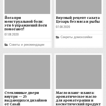
Йога при
Вкусный рецепт салата
менструальной боли:
Цезарь без мяса и рыбы
эти 6 упражнений йоги
07.08.2020
помогают!
07.08.2020
Posted
Секреты домохозяйки
in
Posted
Советы и рекомендации
in
Стеклянные двери
Масло иланг-иланга:
внутри — 25
ароматическое масло
выдающихся дизайнов
для ароматерапии и
от Casali
косметический продукт