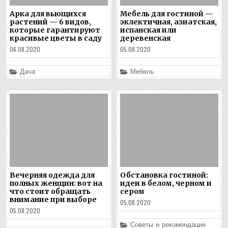
Арка для вьющихся
Мебель для гостиной —
растений — 6 видов,
эклектичная, азиатская,
которые гарантируют
испанская или
красивые цветы в саду
деревенская
06.08.2020
05.08.2020
Posted
Posted
Дача
Мебель
in
in
Вечерняя одежда для
Обстановка гостиной:
полных женщин: вот на
идеи в белом, черном и
что стоит обращать
сером
внимание при выборе
05.08.2020
05.08.2020
Posted
Советы и рекомендации