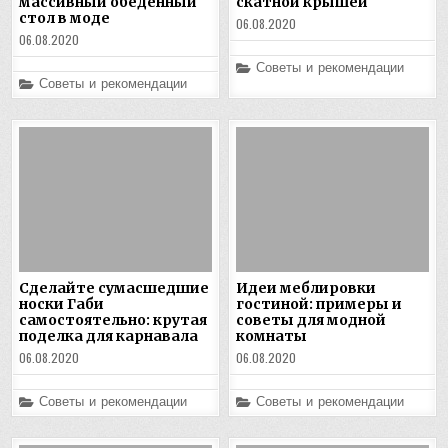
массивный обеденный
скатной крышей
стол в моде
06.08.2020
06.08.2020
Posted
Советы и рекомендации
in
Posted
Советы и рекомендации
in
Сделайте сумасшедшие
Идеи меблировки
носки Габи
гостиной: примеры и
самостоятельно: крутая
советы для модной
поделка для карнавала
комнаты
06.08.2020
06.08.2020
Posted
Posted
Советы и рекомендации
Советы и рекомендации
in
in