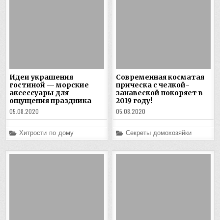
Идеи украшения
Современная косматая
гостиной — морские
прическа с челкой-
аксессуары для
занавеской покоряет в
ощущения праздника
2019 году!
05.08.2020
05.08.2020
Posted
Posted
Хитрости по дому
Секреты домохозяйки
in
in