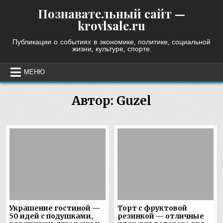
Skip
Познавательный сайт —
to
krovlsale.ru
content
Публикации о событиях в экономике, политике, социальной
жизни, культуре, спорте.
МЕНЮ
Автор:
Guzel
Украшение гостиной —
Торт с фруктовой
50 идей с подушками,
резинкой — отличные