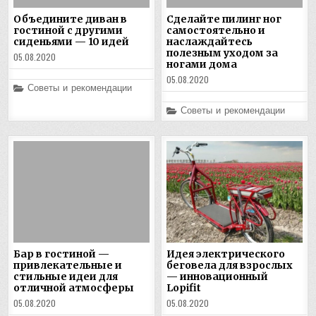
Объедините диван в
Сделайте пилинг ног
гостиной с другими
самостоятельно и
сиденьями — 10 идей
наслаждайтесь
полезным уходом за
05.08.2020
ногами дома
05.08.2020
Posted
Советы и рекомендации
in
Posted
Советы и рекомендации
in
Бар в гостиной —
Идея электрического
привлекательные и
беговела для взрослых
стильные идеи для
— инновационный
отличной атмосферы
Lopifit
05.08.2020
05.08.2020