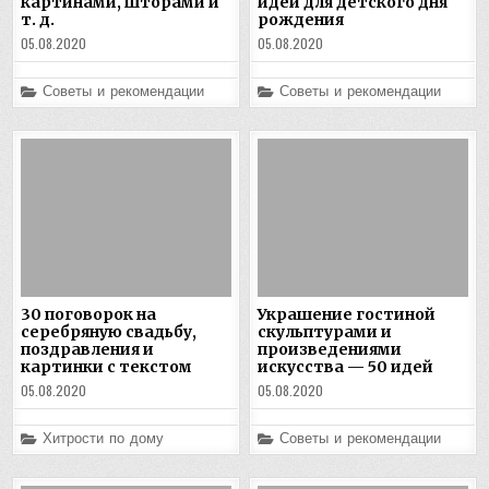
картинами, шторами и
идеи для детского дня
т. д.
рождения
05.08.2020
05.08.2020
Posted
Posted
Советы и рекомендации
Советы и рекомендации
in
in
30 поговорок на
Украшение гостиной
серебряную свадьбу,
скульптурами и
поздравления и
произведениями
картинки с текстом
искусства — 50 идей
05.08.2020
05.08.2020
Posted
Posted
Хитрости по дому
Советы и рекомендации
in
in